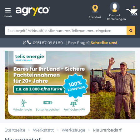
Konto &
Menü
Standort
Rechnungen
0931 87 09 81 80
| Eine Frage?
Schreibe uns!
Startseite
Werkstatt
Werkzeuge
Maurerbedarf
Maurerbedarf