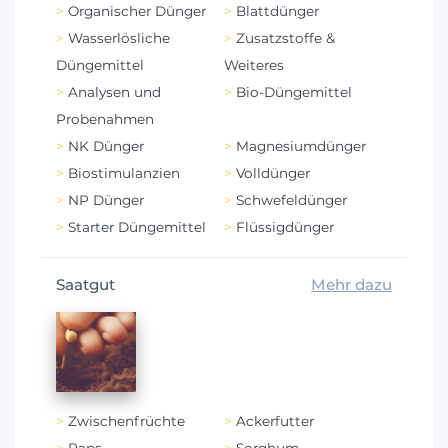
Organischer Dünger
Blattdünger
Wasserlösliche
Zusatzstoffe &
Düngemittel
Weiteres
Analysen und
Bio-Düngemittel
Probenahmen
NK Dünger
Magnesiumdünger
Biostimulanzien
Volldünger
NP Dünger
Schwefeldünger
Starter Düngemittel
Flüssigdünger
Saatgut
Mehr dazu
Zwischenfrüchte
Ackerfutter
Raps
Sorghum