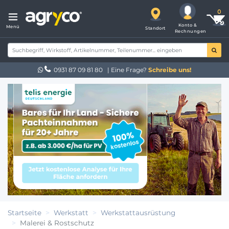
Konto &
Menü
Standort
Rechnungen
0931 87 09 81 80
| Eine Frage?
Schreibe uns!
Startseite
Werkstatt
Werkstattausrüstung
Malerei & Rostschutz