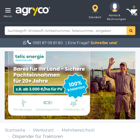
Konto &
Menü
Standort
Rechnungen
0931 87 09 81 80
| Eine Frage?
Schreibe uns!
Startseite
Werkstatt
Mehrbereichsöl
Ölspender für Traktoren