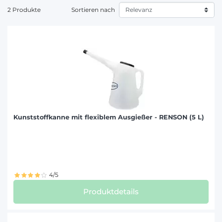
hochwertigen Ölspendern.
2 Produkte
Sortieren nach
Kunststoffkanne mit flexiblem Ausgießer - RENSON (5 L)
4/5
Produktdetails