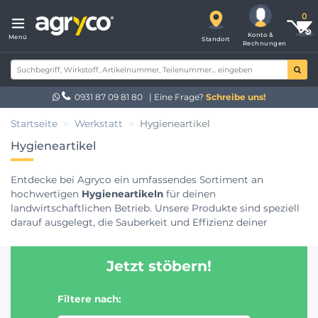
Konto &
Menü
Standort
Rechnungen
0931 87 09 81 80
| Eine Frage?
Schreibe uns!
Startseite
Werkstatt
Hygieneartikel
Hygieneartikel
Entdecke bei Agryco ein umfassendes Sortiment an
hochwertigen
Hygieneartikeln
für deinen
landwirtschaftlichen Betrieb. Unsere Produkte sind speziell
darauf ausgelegt, die Sauberkeit und Effizienz deiner
Arbeitsabläufe zu optimieren. Von leistungsstarken
Feldspritzenreinigern für eine gründliche Reinigung deiner
Jetzt stöbern!
Spritzgeräte bis hin zu effektiven Maschinenreinigern für
deine landwirtschaftlichen Fahrzeuge - wir bieten dir alles,
was du für ein professionelles Hygienemanagement
Filtere nach:
brauchst. Unsere hautfreundliche Handwaschpaste sorgt für