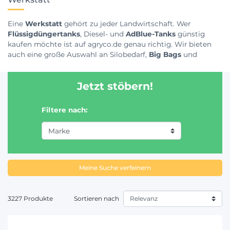
Eine
Werkstatt
gehört zu jeder Landwirtschaft. Wer
Flüssigdüngertanks
, Diesel- und
AdBlue-Tanks
günstig
kaufen möchte ist auf agryco.de genau richtig. Wir bieten
auch eine große Auswahl an Silobedarf,
Big Bags
und
Gemüsenetze für die Lagerung sowie hochwertige
Arbeitskleidung
und zertifizierte
Pflanzenschutz
Jetzt stöbern!
Schutzanzüge
. Neben Werkzeug findest Du auch eine breite
Palette an
Ölen und Schmiermittel
sowie
AdBlue-Zubehör
.
Wenn Du Fragen zu unseren Werkstattartikeln hast, stehen
Filtere nach:
Dir unsere Experten gerne zur Verfügung.
Meine Suche verfeinern
3227 Produkte
Sortieren nach