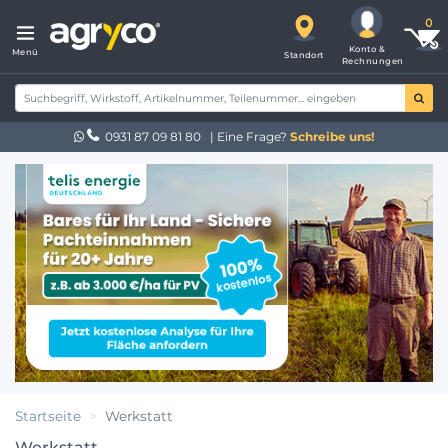
Konto &
Menü
Standort
Rechnungen
0931 87 09 81 80
| Eine Frage?
Schreibe uns!
Startseite
Werkstatt
Werkstatt