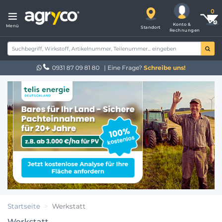
Konto &
Menü
Standort
Rechnungen
0931 87 09 81 80
| Eine Frage?
Schreibe uns!
Startseite
Werkstatt
Werkstatt