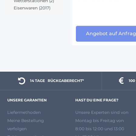
Wetterstationen (2)
Eisenwaren (2017)
Angebot auf Anfra
14 TAGE 
  RÜCKGABERECHT*
100
UNSERE GARANTIEN
HAST DU EINE FRAGE?
Liefermethoden
Unsere Experten
sind von
Meine Bestellung
Montag bis Freitag von
verfolgen
8:00 bis 12:00 und 13:00