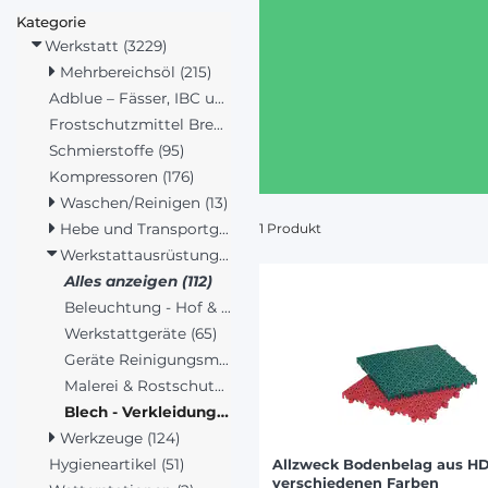
Kategorie
Werkstatt (3229)
Mehrbereichsöl (215)
Adblue – Fässer, IBC und Kanister (2)
Frostschutzmittel Brems- und Kühlflüssigkeit (22)
Schmierstoffe (95)
Kompressoren (176)
Waschen/Reinigen (13)
Hebe und Transportgeräte (129)
1 Produkt
Werkstattausrüstung (112)
Alles anzeigen (112)
Beleuchtung - Hof & Stall (15)
Werkstattgeräte (65)
Geräte Reinigungsmittel (26)
Malerei & Rostschutz (5)
Blech - Verkleidung & Boden (1)
Werkzeuge (124)
Hygieneartikel (51)
Allzweck Bodenbelag aus H
verschiedenen Farben