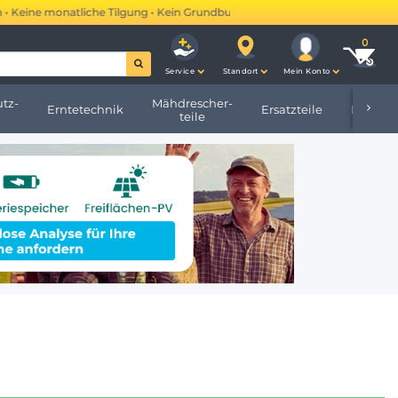
Keine monatliche Tilgung • Kein Grundbucheintrag •
Mehr erfahren →
Service
Standort
Mein Konto
tz-
Mähdrescher-
Erntetechnik
Ersatzteile
Hofbeda
teile