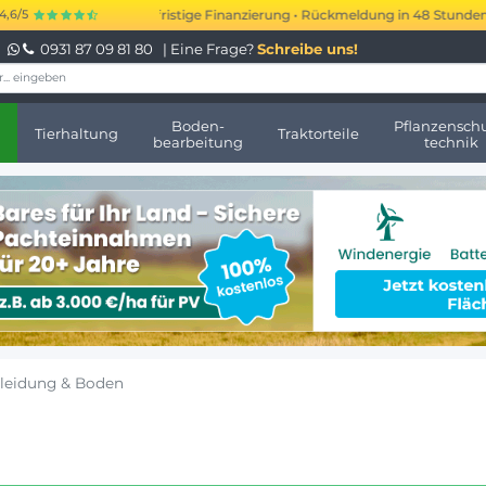
00 bis 250.000 € kurzfristige Finanzierung • Rückmeldung in 48 Stunden • 
4,6/5
0931 87 09 81 80
| Eine Frage?
Schreibe uns!
Boden-
Pflanzenschu
Tierhaltung
Traktorteile
bearbeitung
technik
kleidung & Boden