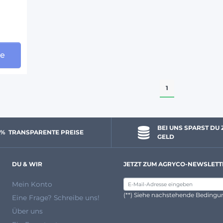
ge
1
BEI UNS SPARST DU 
 % 
 TRANSPARENTE PREISE
GELD
DU & WIR
JETZT ZUM AGRYCO-NEWSLETT
Mein Konto
(**) Siehe nachstehende Beding
Eine Frage? Schreibe uns!
Über uns