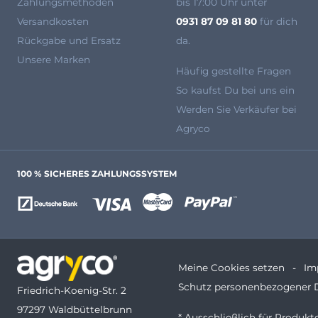
Zahlungsmethoden
bis 17:00 Uhr unter
Versandkosten
0931 87 09 81 80
für dich
Rückgabe und Ersatz
da.
Unsere Marken
Häufig gestellte Fragen
So kaufst Du bei uns ein
Werden Sie Verkäufer bei
Agryco
100 % SICHERES ZAHLUNGSSYSTEM
Meine Cookies setzen
Im
Schutz personenbezogener 
Friedrich-Koenig-Str. 2
97297 Waldbüttelbrunn
* Ausschließlich für Produk