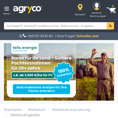
Konto &
Menü
Standort
Rechnungen
0931 87 09 81 80
| Eine Frage?
Schreibe uns!
Startseite
Werkstatt
Werkstattausrüstung
Werkstattgeräte