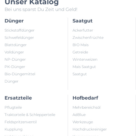
Unser Katalog
Bei uns sparst Du Zeit und Geld!
Dünger
Saatgut
Stickstoffdünger
Ackerfutter
Schwefeldünger
Zwischenfrüchte
Blattdünger
BIO Mais
Volldünger
Getreide
NP-Dünger
Winterweizen
PK-Dünger
Mais Saatgut
Bio-Düngemittel
Saatgut
Dünger
Ersatzteile
Hofbedarf
Pflugteile
Mehrbereichsöl
Traktorteile & Schlepperteile
AdBlue
Feldspritzenventil
Werkzeuge
Kupplung
Hochdruckreiniger