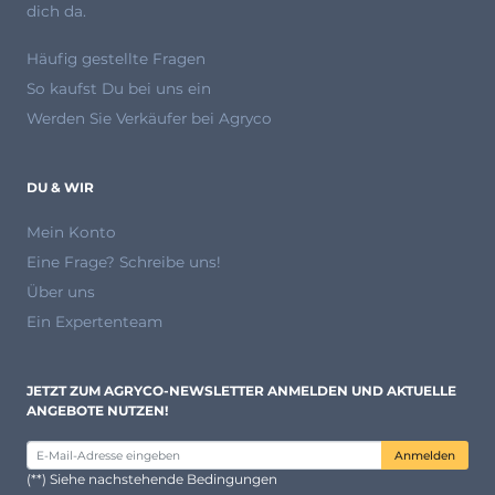
dich da.
Häufig gestellte Fragen
So kaufst Du bei uns ein
Werden Sie Verkäufer bei Agryco
DU & WIR
Mein Konto
Eine Frage? Schreibe uns!
Über uns
Ein Expertenteam
JETZT ZUM AGRYCO-NEWSLETTER ANMELDEN UND AKTUELLE
ANGEBOTE NUTZEN!
Anmelden
(**) Siehe nachstehende Bedingungen