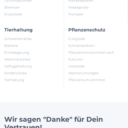
Lichtmaschinen
Kompressoren
Bremsen
Hebegeräte
Ersatzteile
Pumpen
Tierhaltung
Pflanzenschutz
Schweinetränke
Fungizide
Batterie
Schneckenkorn
Erntelagerung
Pflanzenschutzmittel nach
Veterinärartikel
Kulturen
Geflügelhaltung
Herbizide
Rindertränke
Wachstumsregler
Tierhaltung
Pflanzenschutzmittel
Wir sagen "Danke" für Dein
Vertrauen!