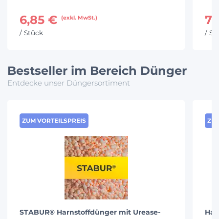
6,85 €
7,
(exkl. MwSt.)
/ Stück
/ St
Bestseller im Bereich Dünger
Entdecke unser Düngersortiment
ZUM VORTEILSPREIS
ZUM
STABUR® Harnstoffdünger mit Urease-
Har