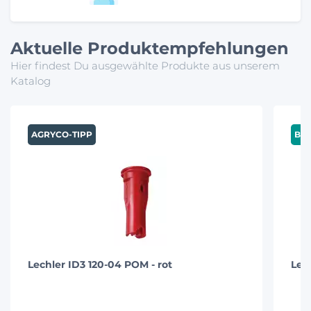
Aktuelle Produktempfehlungen
Hier findest Du ausgewählte Produkte aus unserem
Katalog
AGRYCO-TIPP
BES
Lechler ID3 120-04 POM - rot
Lec