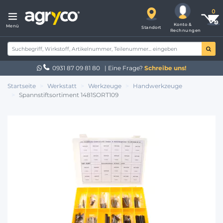
Konto &
Menü
Standort
Rechnungen
0931 87 09 81 80
| Eine Frage?
Schreibe uns!
Startseite
Werkstatt
Werkzeuge
Handwerkzeuge
Spannstiftsortiment 1481SORT109