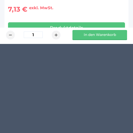
7,13 €
exkl. MwSt.
Produktdetails
In den Warenkorb
KUNDENMEINUNGEN
Schreibe den ersten Kommentar zu diesem Produkt
14 TAGE 
100 % 
  RÜCKGABERECHT*
 TRANSPARENTE PREISE