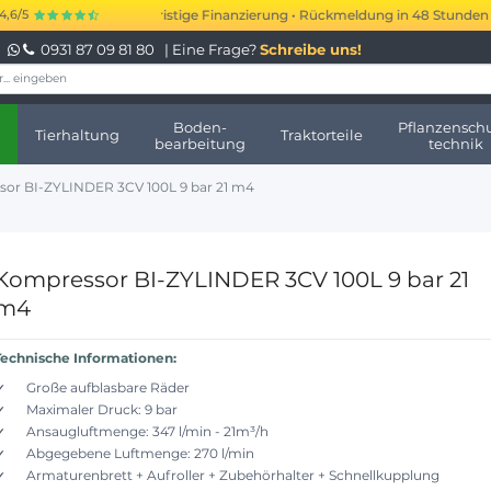
bis 250.000 € kurzfristige Finanzierung • Rückmeldung in 48 Stunden • Ke
4,6/5
0931 87 09 81 80
| Eine Frage?
Schreibe uns!
Boden-
Pflanzenschu
Tierhaltung
Traktorteile
bearbeitung
technik
or BI-ZYLINDER 3CV 100L 9 bar 21 m4
Kompressor BI-ZYLINDER 3CV 100L 9 bar 21
m4
Technische Informationen:
Große aufblasbare Räder
Maximaler Druck: 9 bar
Ansaugluftmenge: 347 l/min - 21m³/h
Abgegebene Luftmenge: 270 l/min
Armaturenbrett + Aufroller + Zubehörhalter + Schnellkupplung