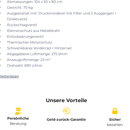
Abmessungen: 104 x 50 x 80 cm
Gewicht: 70 kg
Ausgestattet mit: Druckminderer mit Filter und 2 Ausgängen +
Direktventil
Rückschlagventil
Riemenschutz aus Metalldraht
Entwässerungsventil
Thermischer Motorschutz
Schwenkbares Vorderrad + Hinterrad
Abgegebene Luftmenge: 275 l/mm
Ansaugluftmenge: 23 m³
Drehzahl: 893 U/min
Weiterlesen
Unsere Vorteile
Persönliche
Geld-zurück-Garantie
Sicher
Beratung
bezahlen