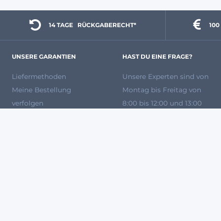
14 TAGE 
  RÜCKGABERECHT*
100
UNSERE GARANTIEN
HAST DU EINE FRAGE?
Liefermethoden
Unsere Experten
sind von
Meine Bestellung
Montag bis Freitag von
verfolgen
8:00 bis 12:00 und 13:00
Zahlungsmethoden
bis 17:00 Uhr unter
Versandkosten
0931 87 09 81 80
für dich
Rückgabe und Ersatz
da.
Unsere Marken
Häufig gestellte Fragen
So kaufst Du bei uns ein
Werden Sie Verkäufer bei
Agryco