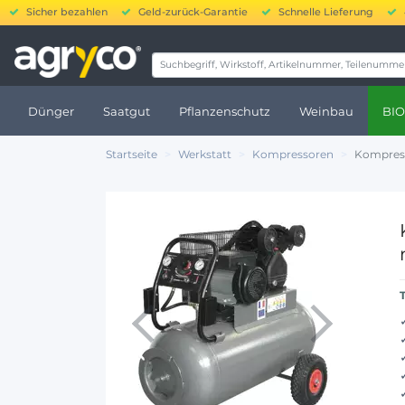
Sicher bezahlen
Geld-zurück-Garantie
Schnelle Lieferung
20.000 
Dünger
Saatgut
Pflanzenschutz
Weinbau
BIO
Startseite
Werkstatt
Kompressoren
Kompress