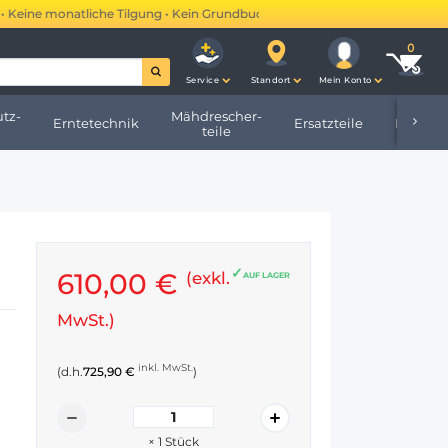
ine monatliche Tilgung • Kein Grundbucheintrag •
Mehr erfahren →
Service
Standort
Mein Konto
tz-
Mähdrescher-
Erntetechnik
Ersatzteile
Hofbeda
teile
610,00 €
(exkl.
AUF LAGER
MwSt.)
inkl. MwSt.
(d.h.
725,90 €
)
×
1
Stück