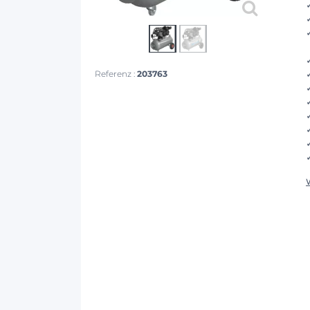
Referenz :
203763