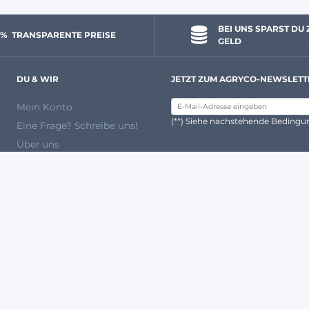
BEI UNS SPARST DU 
 % 
 TRANSPARENTE PREISE
GELD
DU & WIR
JETZT ZUM AGRYCO-NEWSLETT
Mein Konto
(**) Siehe nachstehende Beding
Eine Frage? Schreibe uns!
Über uns
Ein Expertenteam