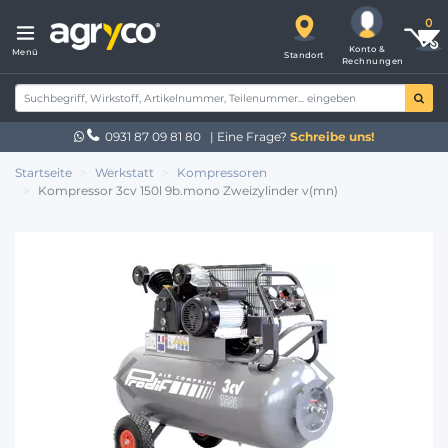
Konto &
Menü
Standort
Rechnungen
0931 87 09 81 80
| Eine Frage?
Schreibe uns!
Startseite
Werkstatt
Kompressoren
Kompressor 3cv 150l 9b.mono Zweizylinder v(mn)