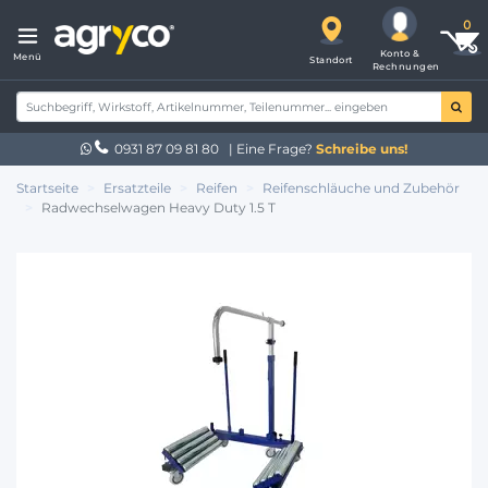
Konto &
Menü
Standort
Rechnungen
0931 87 09 81 80
| Eine Frage?
Schreibe uns!
Startseite
Ersatzteile
Reifen
Reifenschläuche und Zubehör
Radwechselwagen Heavy Duty 1.5 T