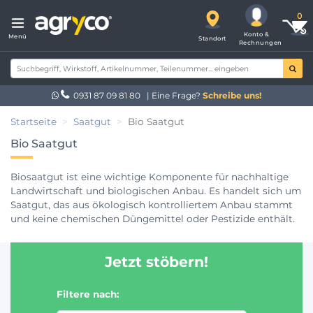
Konto &
Menü
Standort
Rechnungen
0931 87 09 81 80
| Eine Frage?
Schreibe uns!
Startseite
Saatgut
Bio Saatgut
Bio Saatgut
Biosaatgut ist eine wichtige Komponente für nachhaltige
Landwirtschaft und biologischen Anbau. Es handelt sich um
Saatgut, das aus ökologisch kontrolliertem Anbau stammt
und keine chemischen Düngemittel oder Pestizide enthält.
Biosaatgut fördert die Biodiversität, den Schutz der Umwelt
und die Gesundheit von Verbrauchern. Es ermöglicht
Jetzt stöbern!
Landwirten, gesunde und hochwertige Lebensmittel
anzubauen und trägt zur langfristigen Nachhaltigkeit der
Landwirtschaft bei.
Filtere nach: