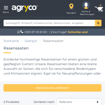
Konto &
Menü
Standort
Rechnungen
0931 87 09 81 80
| Eine Frage?
Schreibe uns!
Startseite
Saatgut
Rasensaaten
Rasensaaten
Entdecke hochwertige Rasensamen für einen grünen und
gepflegten Garten! Unsere Rasensamen bieten eine breite
Auswahl an Sorten, die sich für verschiedene Bodentypen
und Klimazonen eignen. Egal ob für Neuanpflanzungen oder
zur Nachbesserung bestehender Rasenflächen – mit unseren
Rasensamen erhältst du eine dichte und strapazierfähige
Grasnarbe. Erlebe ein sattes Grün und eine gleichmäßige
Meine Suche verfeinern
Rasenfläche mit unseren erstklassigen Rasensamen
2 Produkte
Sortieren nach