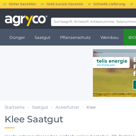
Sicher bezahlen
Geld-zurück-Garantie
Schnelle Lieferung
20.000 bis 250.000 € 
Dünger
Saatgut
Pflanzenschutz
Weinbau
BIO
Startseite
Saatgut
Ackerfutter
Klee
Klee Saatgut