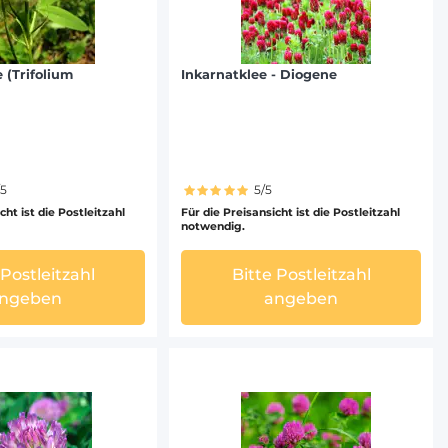
 (Trifolium
Inkarnatklee - Diogene
/5
5/5
cht ist die Postleitzahl
Für die Preisansicht ist die Postleitzahl
notwendig.
 Postleitzahl
Bitte Postleitzahl
ngeben
angeben