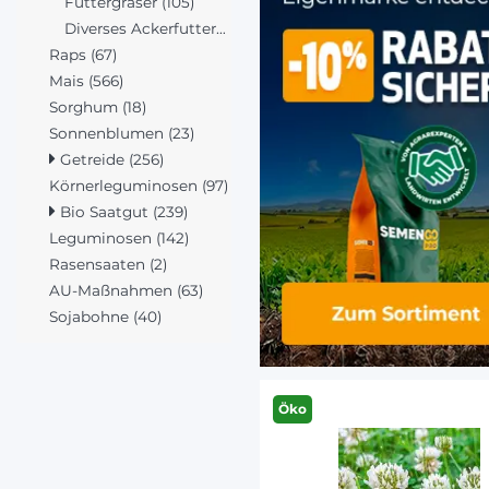
Futtergräser (105)
Diverses Ackerfuttersaatgut (15)
Raps (67)
Mais (566)
Sorghum (18)
Sonnenblumen (23)
Getreide (256)
Körnerleguminosen (97)
Bio Saatgut (239)
Leguminosen (142)
Rasensaaten (2)
AU-Maßnahmen (63)
Sojabohne (40)
Öko