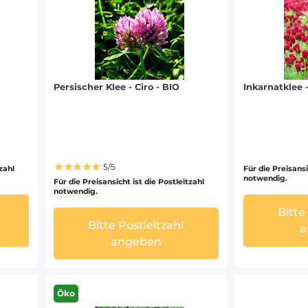
Persischer Klee - Ciro - BIO
Inkarnatklee 
5/5
tzahl
Für die Preisansi
notwendig.
Für die Preisansicht ist die Postleitzahl
notwendig.
Bitte
Bitte Postleitzahl
a
angeben
Öko