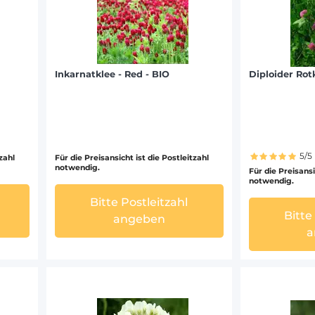
Inkarnatklee - Red - BIO
Diploider Rot
5/5
tzahl
Für die Preisansicht ist die Postleitzahl
notwendig.
Für die Preisansi
notwendig.
Bitte Postleitzahl
Bitte
angeben
a