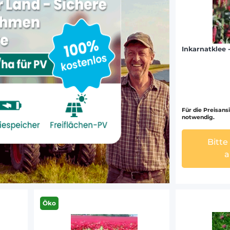
Inkarnatklee
Für die Preisansi
notwendig.
Bitte
a
Öko