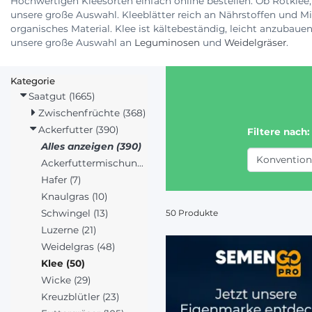
Hochwertigen Kleesorten einfach online bestellen. Ob Rotklee,
unsere große Auswahl. Kleeblätter reich an Nährstoffen und Mine
organisches Material. Klee ist kältebeständig, leicht anzubaue
unsere große Auswahl an
Leguminosen
und
Weidelgräser
.
Kategorie
Saatgut (1665)
Zwischenfrüchte (368)
Ackerfutter (390)
Filtere nach:
Alles anzeigen (390)
Ackerfuttermischungen (99)
Hafer (7)
Knaulgras (10)
Schwingel (13)
50 Produkte
Luzerne (21)
Weidelgras (48)
Klee (50)
Wicke (29)
Kreuzblütler (23)