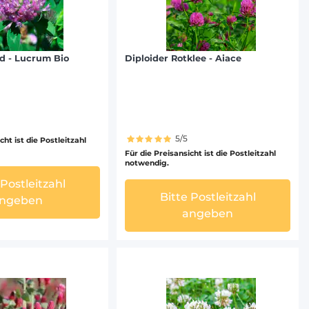
id - Lucrum Bio
Diploider Rotklee - Aiace
5/5
cht ist die Postleitzahl
Für die Preisansicht ist die Postleitzahl
notwendig.
 Postleitzahl
Bitte Postleitzahl
ngeben
angeben