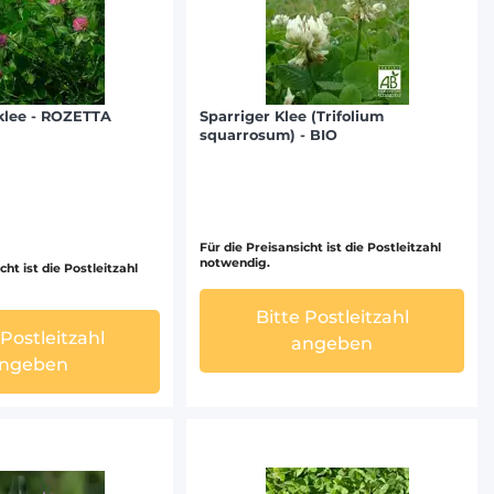
klee - ROZETTA
Sparriger Klee (Trifolium
squarrosum) - BIO
Für die Preisansicht ist die Postleitzahl
notwendig.
cht ist die Postleitzahl
Bitte Postleitzahl
 Postleitzahl
angeben
ngeben