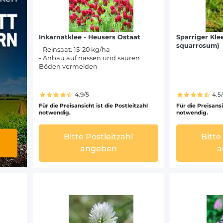
Inkarnatklee - Heusers Ostaat
Sparriger Klee
squarrosum)
- Reinsaat: 15-20 kg/ha
- Anbau auf nassen und sauren
Böden vermeiden
4.9/5
4.5
Für die Preisansicht ist die Postleitzahl
Für die Preisansi
notwendig.
notwendig.
Bitte Postleitzahl
Bitte
angeben
a