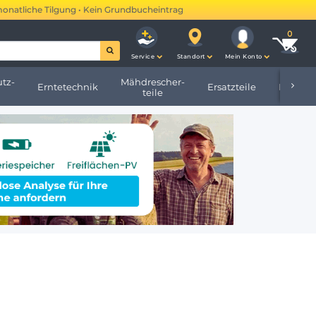
 Tilgung • Kein Grundbucheintrag •
Mehr erfahren →
Service
Standort
Mein Konto
tz-
Mähdrescher-
Erntetechnik
Ersatzteile
Hofbeda
teile