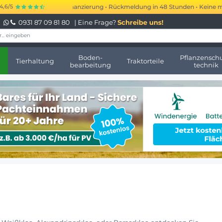
kurzfristige Finanzierung • Rückmeldung in 48 Stunden • Keine monatliche
4,6/5
0931 87 09 81 80
| Eine Frage?
Schreibe uns!
Boden-
Pflanzenschu
Tierhaltung
Traktorteile
bearbeitung
technik