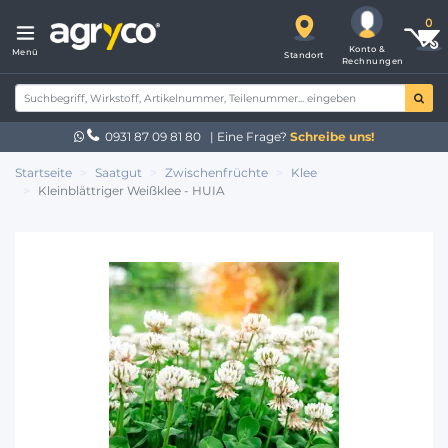
Konto &
Menü
Standort
Rechnungen
0931 87 09 81 80
| Eine Frage?
Schreibe uns!
Startseite
Saatgut
Zwischenfrüchte
Klee
Kleinblättriger Weißklee - HUIA