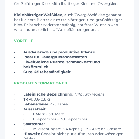
Großblättriger Klee, Mittelblättriger Klee und Zwergklee.
Kleinblättriger Weißklee,
auch Zwerg-Weißklee genannt,
hat kleinere Blätter als mittelblättriger- und großblättriger
Klee. Er ist sehr widerstandsfähig, hat feste Wurzeln und
wird hauptsächlich auf Weideflächen genutzt.
VORTEILE
Ausdauernde und produktive Pflanze
Ideal für
Dauergrünlandansaaten
Eiweißreiche Pflanze, schmackhaft und
bekömmlich
Gute Kältebeständigkeit
PRODUKTINFORMATIONEN
Lateinische Bezeichnung:
Trifolium repens
TKM:
0,6-0,8 g
Lebensdauer:
4-5 Jahre
Aussaatzeit:
1. März – 30. März
1. September – 30. September
Saatstärke:
In Mischungen: 3-4 kg/ha (+ 25-30kg an Gräsern)
Hinweis:
Gedeiht nicht gut auf sauren oder wässrigen
Böden