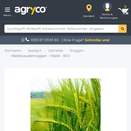
Konto &
Menü
Standort
Rechnungen
0931 87 09 81 80
| Eine Frage?
Schreibe uns!
Startseite
Saatgut
Getreide
Roggen
Waldstaudenroggen - Waldi - BIO