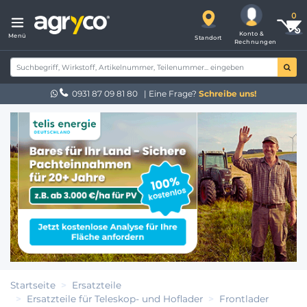
Konto &
Menü
Standort
Rechnungen
0931 87 09 81 80
| Eine Frage?
Schreibe uns!
Startseite
Ersatzteile
Ersatzteile für Teleskop- und Hoflader
Frontlader