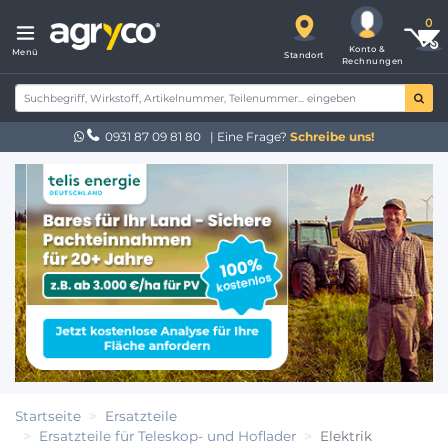
Konto &
Menü
Standort
Rechnungen
0931 87 09 81 80
| Eine Frage?
Schreibe uns!
Startseite
Ersatzteile
Ersatzteile für Teleskop- und Hoflader
Elektrik