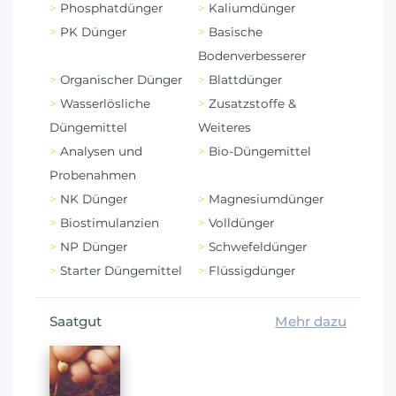
Phosphatdünger
Kaliumdünger
PK Dünger
Basische
Bodenverbesserer
Organischer Dünger
Blattdünger
Wasserlösliche
Zusatzstoffe &
Düngemittel
Weiteres
Analysen und
Bio-Düngemittel
Probenahmen
NK Dünger
Magnesiumdünger
Biostimulanzien
Volldünger
NP Dünger
Schwefeldünger
Starter Düngemittel
Flüssigdünger
Saatgut
Mehr dazu