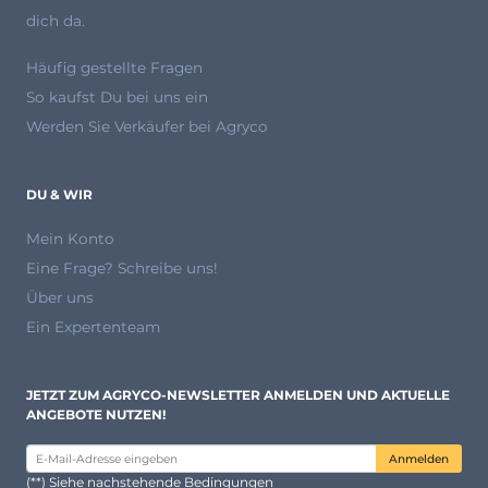
dich da.
Häufig gestellte Fragen
So kaufst Du bei uns ein
Werden Sie Verkäufer bei Agryco
DU & WIR
Mein Konto
Eine Frage? Schreibe uns!
Über uns
Ein Expertenteam
JETZT ZUM AGRYCO-NEWSLETTER ANMELDEN UND AKTUELLE
ANGEBOTE NUTZEN!
Anmelden
(**) Siehe nachstehende Bedingungen