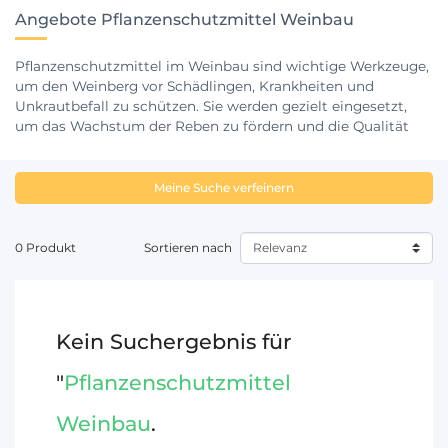
Angebote Pflanzenschutzmittel Weinbau
Pflanzenschutzmittel im Weinbau sind wichtige Werkzeuge,
um den Weinberg vor Schädlingen, Krankheiten und
Unkrautbefall zu schützen. Sie werden gezielt eingesetzt,
um das Wachstum der Reben zu fördern und die Qualität
der Trauben zu erhalten. Eine sorgfältige Auswahl und
Anwendung von Pflanzenschutzmitteln gewährleistet den
Schutz der Umwelt und die Einhaltung von Richtlinien für
Meine Suche verfeinern
den ökologischen Weinbau. Die Verwendung von
Pflanzenschutzmitteln erfolgt in Übereinstimmung mit den
gesetzlichen Vorschriften und unter Berücksichtigung der
0 Produkt
Sortieren nach
Nachhaltigkeitsaspekte des Weinbaus.
Kein Suchergebnis für
"
Pflanzenschutzmittel
Weinbau
.