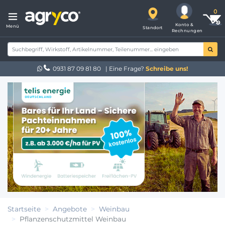
Konto &
Menü
Standort
Rechnungen
0931 87 09 81 80
| Eine Frage?
Schreibe uns!
Startseite
Angebote
Weinbau
Pflanzenschutzmittel Weinbau