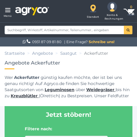
Konto &
Menü
Standort
Rechnungen
0931 87 09 81 80
| Eine Frage?
Schreibe uns!
Startseite
Angebote
Saatgut
Ackerfutter
Angebote Ackerfutter
Wer
Ackerfutter
günstig kaufen möchte, der ist bei uns
genau richtig! Auf Agryco.de finden Sie hochwertige
Saatgutsorten von
Leguminosen
über
Weidegräser
bis hin
zu
Kreuzblütler
(Ölrettich) zu Bestpreisen. Unser Feldfutter
wird gerne von Landwirten, Ackerbauern und
Lohnunternehmern bezogen. Unsere Bestseller sind
Jetzt stöbern!
Luzerne, Weißklee, Deutsches Weidelgras, Welsches
Weidelgras
. Wenn Sie
Ackerfuttermischungen
für die
Mähnutzung (Grünland) kaufen möchten oder Interesse an
Filtere nach:
Saatgut für
Dauergrünland
haben, kontaktieren Sie ganz