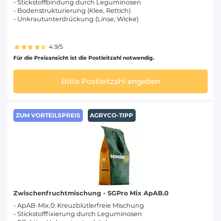
- Stickstoffbindung durch Leguminosen
- Bodenstrukturierung (Klee, Rettich)
- Unkrautunterdrückung (Linse, Wicke)
4.9/5
Für die Preisansicht ist die Postleitzahl notwendig.
Bitte Postleitzahl angeben
ZUM VORTEILSPREIS
AGRYCO-TIPP
Zwischenfruchtmischung - SGPro Mix ApAB.0
- ApAB-Mix.0: Kreuzblütlerfreie Mischung
- Stickstofffixierung durch Leguminosen