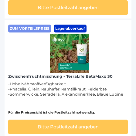
Bitte Postleitzahl angeben
ZUM VORTEILSPREIS
Lagerabverkauf
Zwischenfruchtmischung - TerraLife BetaMaxx 30
-Hohe Nährstoffverfügbarkeit
-Phacelia, Öllein, Rauhafer, Ramtillkraut, Felderbse
-Sommerwicke, Serradella, Alexandrinerklee, Blaue Lupine
Für die Preisansicht ist die Postleitzahl notwendig.
Bitte Postleitzahl angeben