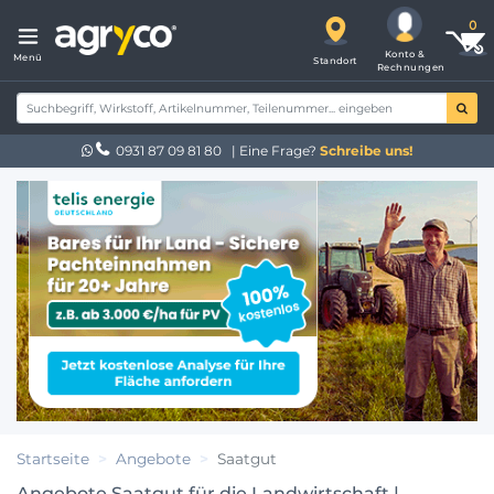
Konto &
Menü
Standort
Rechnungen
0931 87 09 81 80
| Eine Frage?
Schreibe uns!
Startseite
Angebote
Saatgut
Angebote Saatgut für die Landwirtschaft |