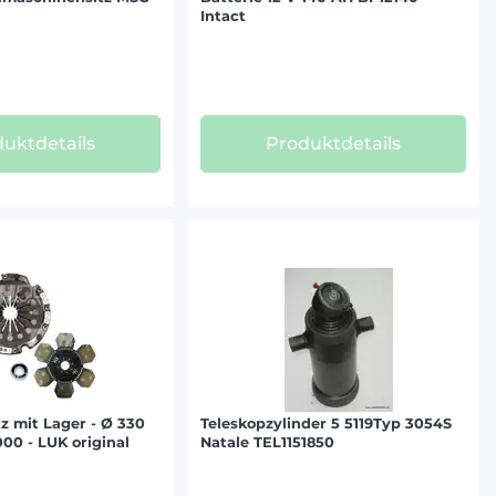
Intact
uktdetails
Produktdetails
z mit Lager - Ø 330
Teleskopzylinder 5 5119Typ 3054S
00 - LUK original
Natale TEL1151850