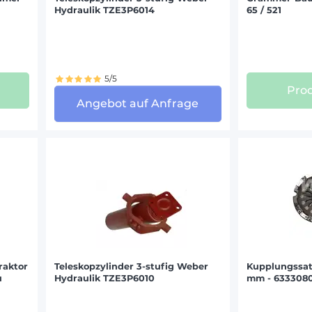
Hydraulik TZE3P6014
65 / 521
5/5
Prod
Angebot auf Anfrage
raktor
Teleskopzylinder 3-stufig Weber
Kupplungssat
u
Hydraulik TZE3P6010
mm - 6333080