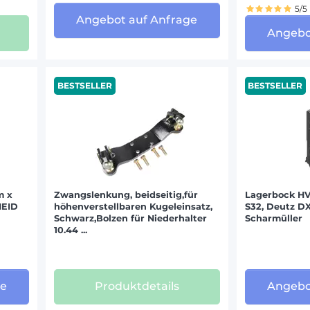
5/5
Angebot auf Anfrage
Angebo
GHINI (168)
 (154)
R (48)
BESTSELLER
BESTSELLER
 (45)
MICK (116)
ES (31)
LI (6)
m x
Zwangslenkung, beidseitig,für
Lagerbock HV
HEID
höhenverstellbaren Kugeleinsatz,
S32, Deutz D
188)
Schwarz,Bolzen für Niederhalter
Scharmüller
ER (29)
10.44 ...
ANA (23)
(33)
ge
Produktdetails
Angebo