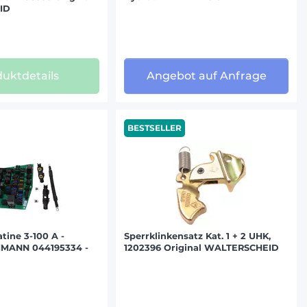
ID
uktdetails
Angebot auf Anfrage
BESTSELLER
tine 3-100 A -
Sperrklinkensatz Kat. 1 + 2 UHK,
IMANN 044195334 -
1202396 Original WALTERSCHEID