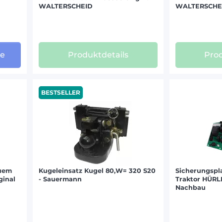
WALTERSCHEID
WALTERSCHE
O CARRARO (22)
ILLAR (36)
NGER (71)
ge
Produktdetails
Prod
BROWN (45)
BESTSELLER
OMECA (218)
253)
I (39)
ANN (135)
euem
Kugeleinsatz Kugel 80,W= 320 S20
Sicherungspla
ginal
- Sauermann
Traktor HÜRL
)
Nachbau
 (41)
 (46)