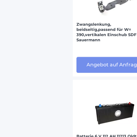
Zwangslenkung,
beidseitig,passend für W=
390,vertikalen Einschub SDF
Sauermann
Angebot auf Anfra
Batterie 6 V 112 AH 11213 Old