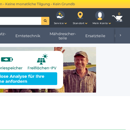
ne monatliche Tilgung • Kein Grundbucheintrag •
Mehr erfahren →
Service
Standort
Mein Konto
tz-
Mähdrescher-
Erntetechnik
Ersatzteile
Hofbeda
teile