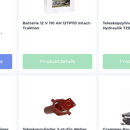
Batterie 12 V 110 AH 12TP110 Intact-
Teleskopzylin
Traktion
Hydraulik T
 -
ge
Produktdetails
Prod
timer
Teleskopzylinder 3-stufig Weber
Grammer-Bau