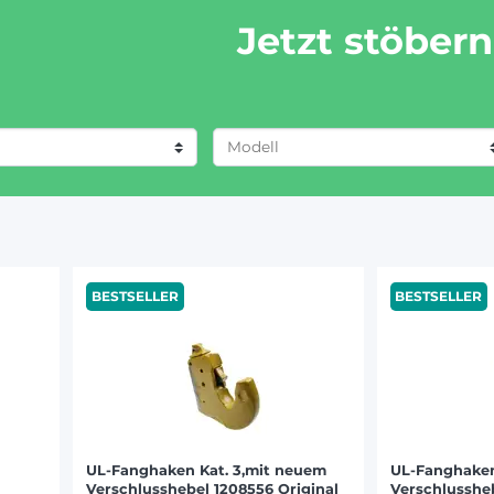
Jetzt stöbern
EERE (1040)
(285)
FAHR (401)
 (627)
BESTSELLER
BESTSELLER
256)
/ RENAULT (414)
LLAND (390)
 FERGUSON (417)
-VALTRA (116)
UL-Fanghaken Kat. 3,mit neuem
UL-Fanghaken
Verschlusshebel 1208556 Original
Verschlussheb