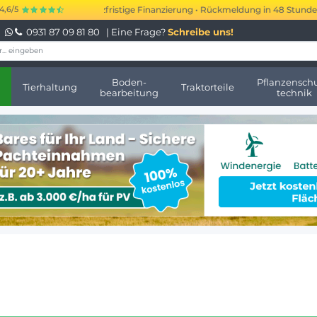
is 250.000 € kurzfristige Finanzierung • Rückmeldung in 48 Stunden • Kei
4,6/5
0931 87 09 81 80
| Eine Frage?
Schreibe uns!
Boden-
Pflanzenschu
Tierhaltung
Traktorteile
bearbeitung
technik