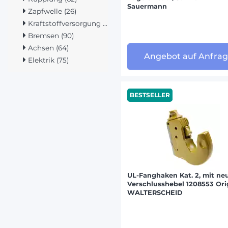
Sauermann
ANTONI
Zapfwelle (26)
Kraftstoffversorgung (286)
Bremsen (90)
CATERP
Achsen (64)
CHALLE
Angebot auf Anfra
Elektrik (75)
DAVID 
BESTSELLER
FIAT/S
FORD (
GOLDON
HURLIM
UL-Fanghaken Kat. 2, mit n
Verschlusshebel 1208553 Ori
JCB (89
WALTERSCHEID
KRAMER
KUBOTA