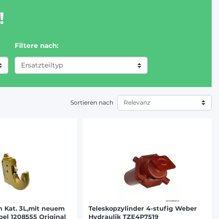
!
Filtere nach:
Sortieren nach
 Kat. 3L,mit neuem
Teleskopzylinder 4-stufig Weber
el 1208555 Original
Hydraulik TZE4P7519