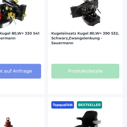
 Kugel 80,W= 330 S41
Kugeleinsatz Kugel 80,W= 390 S32,
uermann
Schwarz,Zwangslenkung -
Sauermann
t auf Anfrage
Produktdetails
Topqualität
BESTSELLER