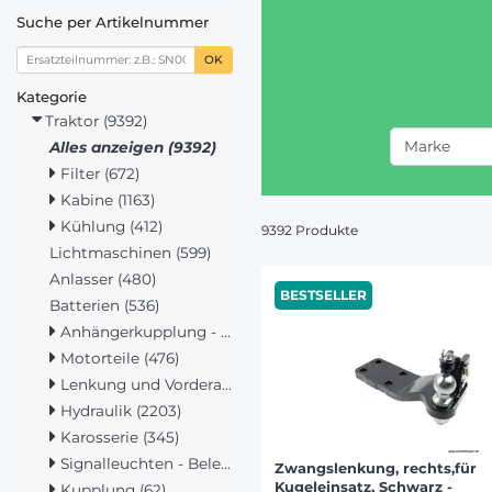
Suche per Artikelnummer
OK
Kategorie
Traktor (9392)
Marke
Alles anzeigen (9392)
Filter (672)
Kabine (1163)
JOHN D
Kühlung (412)
9392 Produkte
FENDT 
Lichtmaschinen (599)
DEUTZ-
Anlasser (480)
CASE IH
BESTSELLER
Batterien (536)
STEYR (
Anhängerkupplung - Hubwerk (1425)
CLAAS 
Motorteile (476)
NEW HO
Lenkung und Vorderachse (272)
MASSEY
Hydraulik (2203)
VALMET
Karosserie (345)
Signalleuchten - Beleuchtung (419)
Zwangslenkung, rechts,für
Kugeleinsatz, Schwarz -
Kupplung (62)