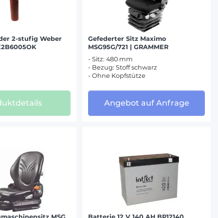
der 2-stufig Weber
Gefederter Sitz Maximo
ZE2B6005OK
MSG95G/721 | GRAMMER
- Sitz: 480 mm
- Bezug: Stoff schwarz
- Ohne Kopfstütze
uktdetails
Angebot auf Anfrage
maschinensitz MSG
Batterie 12 V 140 AH BP12140