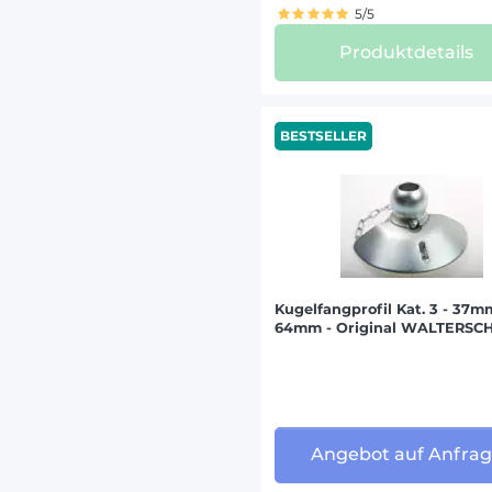
5/5
Produktdetails
LAMBOR
LANDINI
LINDNE
BESTSELLER
MATROT
MC COR
MERCED
PASQUA
Kugelfangprofil Kat. 3 - 37m
64mm - Original WALTERSC
SAME (
SCHAFF
VALPAD
VOLVO 
Angebot auf Anfra