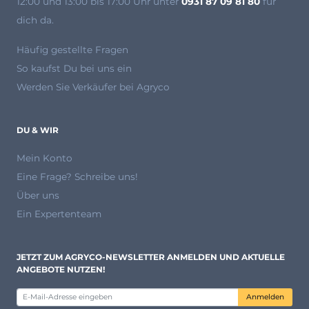
12:00 und 13:00 bis 17:00 Uhr unter
0931 87 09 81 80
für
dich da.
Häufig gestellte Fragen
So kaufst Du bei uns ein
Werden Sie Verkäufer bei Agryco
DU & WIR
Mein Konto
Eine Frage? Schreibe uns!
Über uns
Ein Expertenteam
JETZT ZUM AGRYCO-NEWSLETTER ANMELDEN UND AKTUELLE
ANGEBOTE NUTZEN!
Anmelden