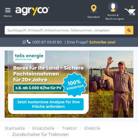
Konto &
Menü
Standort
Rechnungen
0931 87 09 81 80
| Eine Frage?
Schreibe uns!
Startseite
Ersatzteile
Traktor
Elektrik
Zündschalter für Traktoren