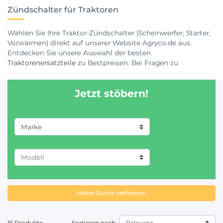
Zündschalter für Traktoren
Wählen Sie Ihre Traktor-Zündschalter (Scheinwerfer, Starter,
Vorwärmen) direkt auf unserer Website Agryco.de aus.
Entdecken Sie unsere Auswahl der besten
Traktorenersatzteile
zu Bestpreisen. Bei Fragen zu
Zündschalter wenden Sie sich direkt an unser Team
bestehend aus Landwirtschaftsexperten!
Jetzt stöbern!
Marke
CASE IH (5)
CLAAS / RENAULT (1)
DEUTZ-FAHR (2)
Meine Suche verfeinern
FENDT (1)
16 Produkte
Sortieren nach