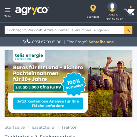
Konto &
Menü
Standort
Rechnungen
0931 87 09 81 80
| Eine Frage?
Schreibe uns!
Startseite
Ersatzteile
Traktor
Traktorteile & Schlepperteile