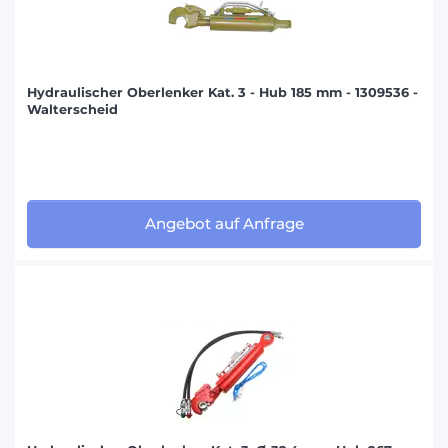
KUBOTA (46)
LAMBORGHINI (168)
LANDINI (154)
Hydraulischer Oberlenker Kat. 3 - Hub 185 mm - 1309536 -
LINDNER (48)
Walterscheid
MATROT (45)
MC CORMICK (116)
MERCEDES (31)
Angebot auf Anfrage
PASQUALI (6)
SAME (188)
SCHAFFER (29)
VALPADANA (23)
VOLVO (33)