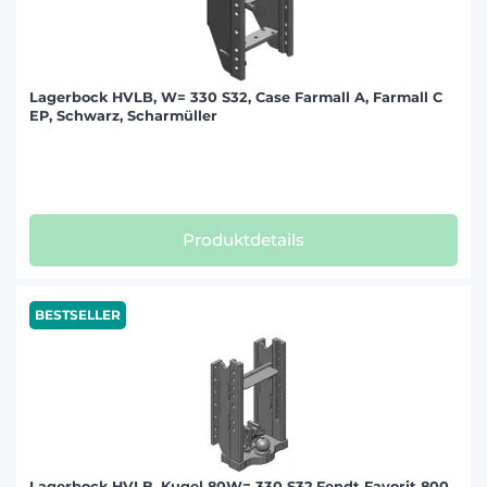
Lagerbock HVLB, W= 330 S32, Case Farmall A, Farmall C
EP, Schwarz, Scharmüller
Produktdetails
BESTSELLER
Lagerbock HVLB, Kugel 80W= 330 S32,Fendt Favorit 800