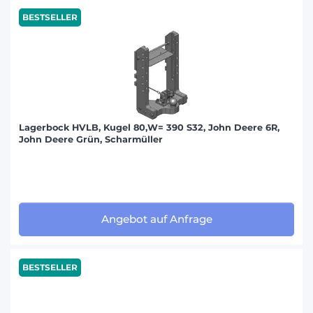
BESTSELLER
ANTONIO CARRARO (22)
CATERPILLAR (36)
CHALLENGER (71)
DAVID BROWN (45)
Lagerbock HVLB, Kugel 80,W= 390 S32, John Deere 6R,
John Deere Grün, Scharmüller
FIAT/SOMECA (218)
FORD (253)
GOLDONI (39)
Angebot auf Anfrage
HURLIMANN (135)
JCB (89)
BESTSELLER
KRAMER (41)