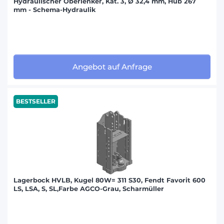
Hydraulischer Oberlenker, Kat. 3, Ø 32,4 mm, Hub 267
WEIDEMANN (36)
mm - Schema-Hydraulik
ZETOR (86)
Angebot auf Anfrage
BESTSELLER
Lagerbock HVLB, Kugel 80W= 311 S30, Fendt Favorit 600
LS, LSA, S, SL,Farbe AGCO-Grau, Scharmüller