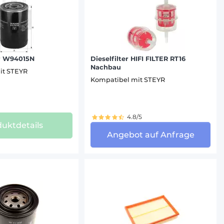
r W94015N
Dieselfilter HIFI FILTER RT16
Nachbau
it STEYR
Kompatibel mit STEYR
4.8/5
uktdetails
Angebot auf Anfrage