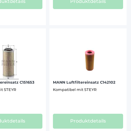
uktdetails
Produktdetails
ereinsatz C151653
MANN Luftfiltereinsatz C142102
it STEYR
Kompatibel mit STEYR
uktdetails
Produktdetails