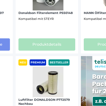
CVT 130 (10)
CVT 150 (10)
707
Donaldson Filterelement P550148
MANN Ölfilte
CVT 170 (10)
Kompatibel mit STEYR
Kompatibel m
CVT 6125 (10)
CVT 6130 (2)
CVT 6135 (19)
CVT 6140 (9)
ge
Produktdetails
Prod
CVT 6145 (9)
CVT 6150 (6)
CVT 6155 (9)
NEU
PREMIUM
BESTSELLER
CVT 6170 (11)
CVT 6190 (11)
CVT 6195 (10)
CVT 6210 (5)
CVT 6225 (5)
M 968 (2)
M 975 (15)
Luftfilter DONALDSON P772579
Nachbau
M 9078 (15)