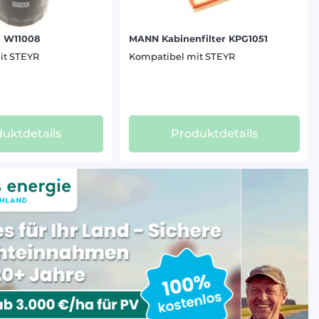
r W11008
MANN Kabinenfilter KPG1051
it STEYR
Kompatibel mit STEYR
uktdetails
Produktdetails