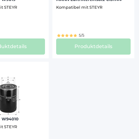
it STEYR
Kompatibel mit STEYR
5/5
uktdetails
Produktdetails
r W94010
it STEYR