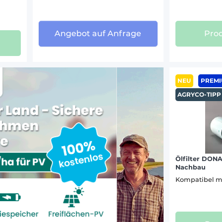
OMECA (40)
4055 S KOMPAKT (2)
47)
4065 Kompakt (5)
Angebot auf Anfrage
Prod
4065 S KOMPAKT (2)
I (38)
4075 Kompakt (7)
RE (39)
4085 Kompakt (7)
 (26)
4095 Kompakt (7)
NEU
PREM
4105 Kompakt (2)
EVRARD (26)
AGRYCO-TIPP
4115 Kompakt (2)
ANN (77)
6125 PROFI CLASSIC (2)
6125 PROFI (2)
)
6135 PROFI (2)
)
6140 CVT (2)
Ölfilter DON
6140 PROFI (2)
 (41)
Nachbau
6145 CVT (2)
 (37)
Kompatibel m
6150 CVT (2)
4)
6165 CVT (2)
6170 CVT (1)
GHINI (94)