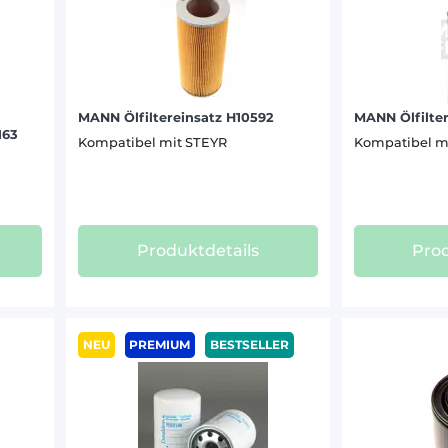
8320 A (4)
9078 (1)
9080 MT (12)
9080 M (12)
MANN Ölfiltereinsatz H10592
MANN Ölfilte
9083 A (9)
163
Kompatibel mit STEYR
Kompatibel m
9086 (1)
9090 MT (11)
9090 M (11)
9094 (1)
9100 MT (11)
Produktdetails
Prod
9105 MT (12)
9105 (18)
9115 (9)
NEU
PREMIUM
BESTSELLER
9125 (9)
9145 (9)
9320 POWERTRAC (7)
CVT 120 (10)