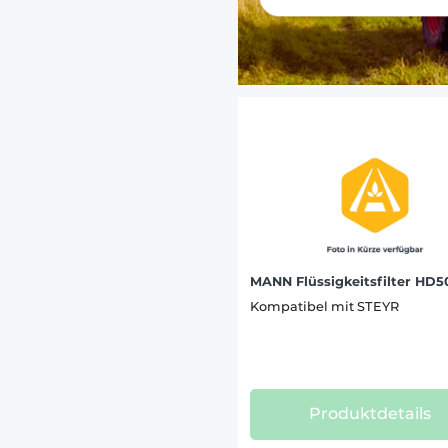
LANDINI
LINDNE
MANITO
MATROT
MC COR
MERCED
MERLO 
PASQUA
PELLEN
MANN Flüssigkeitsfilter HD
Kompatibel mit STEYR
SAME (1
SCHAFF
TECNOM
Produktdetails
VALPAD