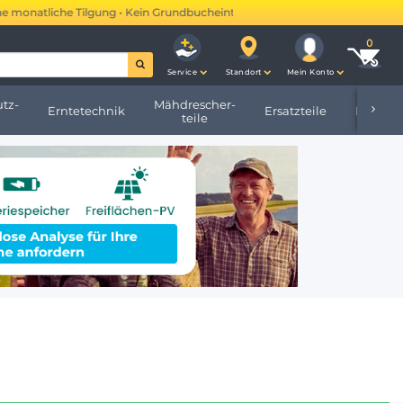
liche Tilgung • Kein Grundbucheintrag •
Mehr erfahren →
Service
Standort
Mein Konto
tz-
Mähdrescher-
Erntetechnik
Ersatzteile
Hofbeda
teile