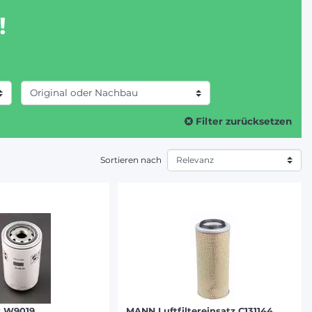
!
Filter zurücksetzen
Sortieren nach
r W9019
MANN Luftfiltereinsatz C131144