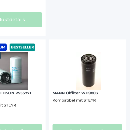
uktdetails
IUM
BESTSELLER
ALDSON P553771
MANN Ölfilter WH9803
Kompatibel mit STEYR
it STEYR