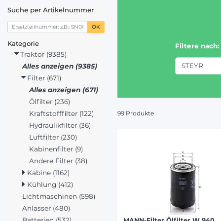
Suche per Artikelnummer
OK
Kategorie
Filtere nach:
Traktor (9385)
STEYR
Alles anzeigen (9385)
Filter (671)
Alles anzeigen (671)
JOHN D
Ölfilter (236)
FENDT (
99 Produkte
Kraftstofffilter (122)
DEUTZ-
Hydraulikfilter (36)
CASE IH
Luftfilter (230)
STEY
Kabinenfilter (9)
CLAAS /
Andere Filter (38)
NEW HO
Kabine (1162)
MASSEY
Kühlung (412)
VALMET
Lichtmaschinen (598)
Anlasser (480)
Batterien (532)
MANN-Filter Ölfilter W 940