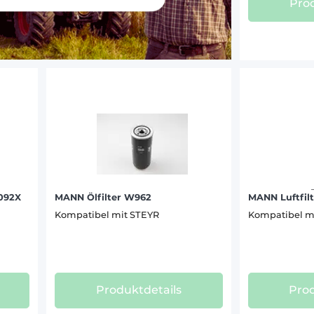
Prod
6175 CVT (2)
 (83)
6180 CVT (2)
R (41)
6185 CVT (2)
U (64)
6195 CVT (2)
 (44)
6200 CVT (2)
MICK (68)
6205 CVT (2)
ES (25)
6210 CVT (2)
(77)
6215 CVT (2)
6220 CVT (2)
LI (6)
8045 A (8)
C (24)
8055 A (8)
5092X
MANN Ölfilter W962
MANN Luftfilt
8060 A TURBO (6)
Kompatibel mit STEYR
Kompatibel m
01)
8060 A (8)
ER (29)
8065 A (8)
8070 A (12)
A (29)
8075 A (9)
Produktdetails
Prod
8080 A (13)
ANA (23)
8090 TURBO (7)