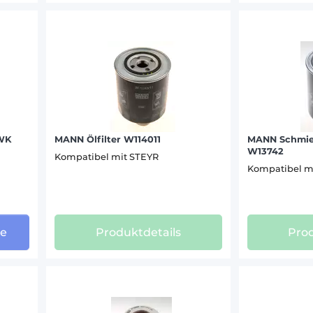
(22)
8095 A (9)
8100 A (8)
ANN (36)
8100 (1)
8110 A (9)
(49)
8110 (1)
8120 A (8)
8120 (1)
 WK
MANN Ölfilter W114011
MANN Schmier
8130 A (9)
W13742
Kompatibel mit STEYR
8130 (1)
Kompatibel m
8140 A (7)
8140 (1)
8150 A (8)
ge
Produktdetails
Prod
8160 A (8)
8165 A (9)
8170A (9)
8180 A (13)
8300 A (10)