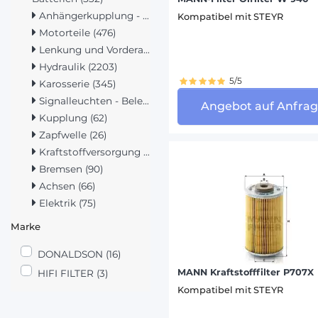
AGRIFA
Anhängerkupplung - Hubwerk (1423)
Kompatibel mit STEYR
Motorteile (476)
AMAZON
Lenkung und Vorderachse (272)
ANTONI
Hydraulik (2203)
ARTEC (
5/5
Karosserie (345)
Signalleuchten - Beleuchtung (419)
Angebot auf Anfra
BERTHO
Kupplung (62)
BOBARD
Zapfwelle (26)
BOBCAT
Kraftstoffversorgung (286)
BRAUD 
Bremsen (90)
Achsen (66)
CARUEL
Elektrik (75)
CATERP
Marke
CHALLE
DONALDSON (16)
DAVID 
MANN Kraftstofffilter P707X
HIFI FILTER (3)
DIECI (
Kompatibel mit STEYR