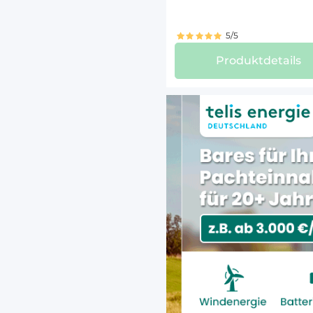
FIAT/S
FORD (
5/5
GOLDON
Produktdetails
GREGOI
GRIMME
HARDI-
HURLIM
JCB (74
JLG (23
KRAMER
KUBOTA
KUHN (
LAMBOR