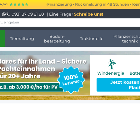
00 € kurzfristige Finanzierung • Rückmeldung in 48 Stunden • Keine monat
4,6/5
0931 87 09 81 80
| Eine Frage?
Schreibe uns!
Boden-
Pflanzenschu
Tierhaltung
Traktorteile
bearbeitung
technik