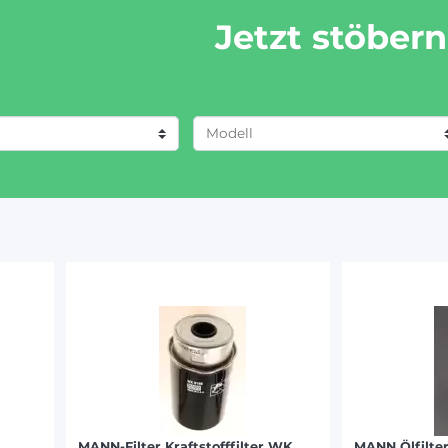
Jetzt stöbern
40 (1)
EERE (160)
290 (7)
139)
375 Kompakt (9)
FAHR (163)
485 Kompakt (5)
 (166)
495 Kompakt (9)
R (99)
540 A (9)
 RENAULT (211)
545 A (9)
LLAND (171)
548 A (9)
 FERGUSON (154)
650 (5)
-VALTRA (58)
658 (5)
760 A (5)
MANN-Filter Kraftstofffilter WK
MANN Ölfilte