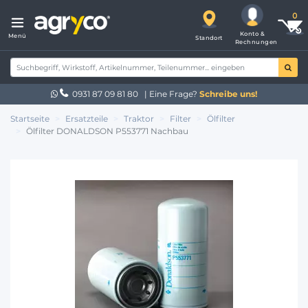
Konto &
Menü
Standort
Rechnungen
0931 87 09 81 80
| Eine Frage?
Schreibe uns!
Startseite
Ersatzteile
Traktor
Filter
Ölfilter
Ölfilter DONALDSON P553771 Nachbau