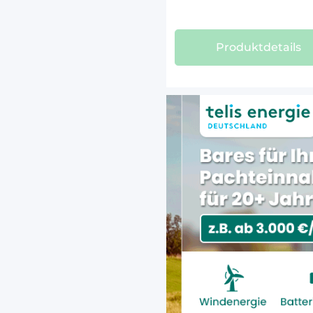
FIAT/S
FORD (
Produktdetails
GOLDON
GREGOI
GRIMME
HARDI-
HURLIM
JCB (74
JLG (23
KRAMER
KUBOTA
KUHN (
LAMBOR