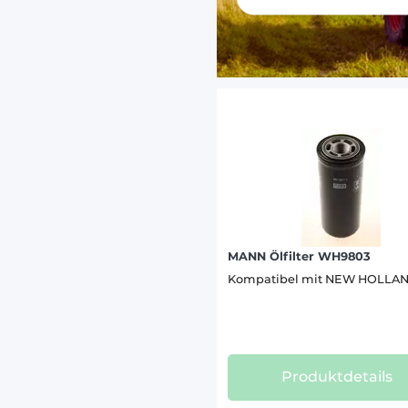
LANDINI
LINDNE
MANITO
MATROT
MC COR
MERCED
MERLO 
PASQUA
PELLEN
MANN Ölfilter WH9803
Kompatibel mit NEW HOLLA
SAME (1
SCHAFF
TECNOM
Produktdetails
VALPAD