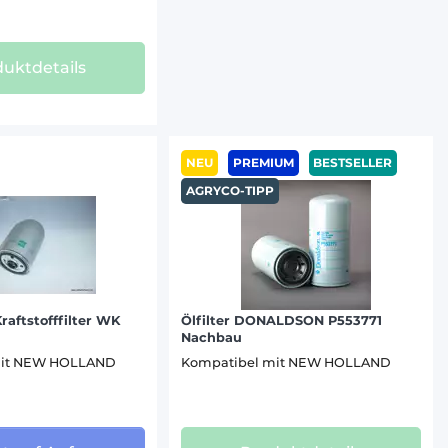
uktdetails
NEU
PREMIUM
BESTSELLER
AGRYCO-TIPP
raftstofffilter WK
Ölfilter DONALDSON P553771
Nachbau
mit NEW HOLLAND
Kompatibel mit NEW HOLLAND