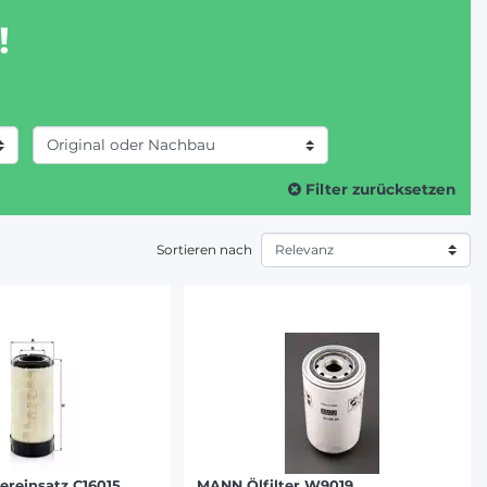
!
Filter zurücksetzen
Sortieren nach
ereinsatz C16015
MANN Ölfilter W9019