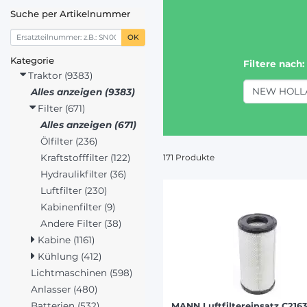
Suche per Artikelnummer
OK
Kategorie
Filtere nach:
Traktor (9383)
NEW HOLL
Alles anzeigen (9383)
Filter (671)
Alles anzeigen (671)
JOHN D
Ölfilter (236)
FENDT (
171 Produkte
Kraftstofffilter (122)
DEUTZ-
Hydraulikfilter (36)
CASE IH
Luftfilter (230)
STEYR (
Kabinenfilter (9)
CLAAS /
Andere Filter (38)
NEW 
Kabine (1161)
MASSEY
Kühlung (412)
VALMET
Lichtmaschinen (598)
Anlasser (480)
Batterien (532)
MANN Luftfiltereinsatz C216