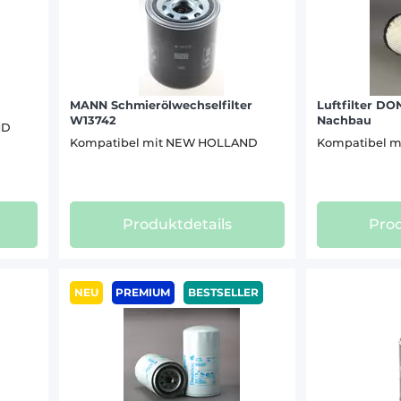
T 7.170 POWER COMMAND (12)
T 7.170 RANGE COMMAND (2)
T 7.170 (1)
T 7.185 AUTOCOMMAND (12)
MANN Schmierölwechselfilter
Luftfilter D
T 7.185 POWER COMMAND (12)
W13742
Nachbau
ND
T 7.185 RANGE COMMAND (2)
Kompatibel mit NEW HOLLAND
Kompatibel 
T 7.190 (1)
T 7.195 S (2)
T 7.200 AUTOCOMMAND (12)
T 7.200 POWER COMMAND (2)
Produktdetails
Prod
T 7.200 RANGE COMMAND (2)
T 7.200 (15)
T 7.205 (2)
NEU
PREMIUM
BESTSELLER
T 7.210 AUTOCOMMAND (12)
T 7.210 POWER COMMAND (12)
T 7.210 RANGE COMMAND (2)
T 7.210 (3)