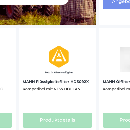
Angebo
SB 62 (8)
 (83)
SB 64 TIER 2 (8)
R (41)
SB 64 (8)
U (64)
SB 65 TIER 2 (8)
 (44)
SB 65 (8)
MICK (68)
T 4.55 POWERSTAR (8)
ES (25)
T 4.75 POWERSTAR (8)
(77)
T 4.75 V (7)
T 4.85 PREMIUM (8)
LI (6)
T 4.85 V (7)
C (24)
T 4.95 PREMIUM (8)
MANN Flüssigkeitsfilter HD5092X
MANN Ölfilte
T 4.105 (8)
ND
Kompatibel mit NEW HOLLAND
Kompatibel 
01)
T 5.95 (9)
ER (29)
T 5.105 (15)
T 5.110 (2)
A (29)
T 5.115 (11)
Produktdetails
Prod
T 5.120 (10)
ANA (23)
T 5.130 (2)