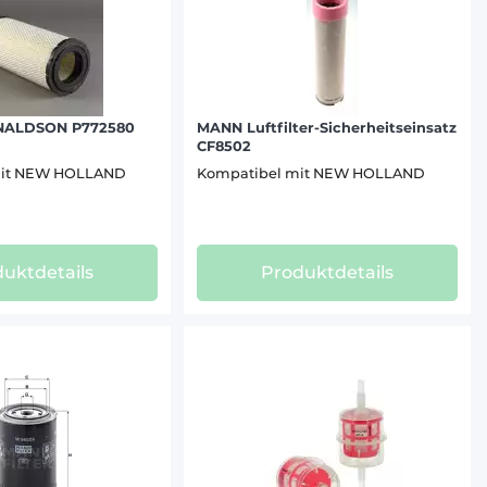
ONALDSON P772580
MANN Luftfilter-Sicherheitseinsatz
CF8502
mit NEW HOLLAND
Kompatibel mit NEW HOLLAND
uktdetails
Produktdetails