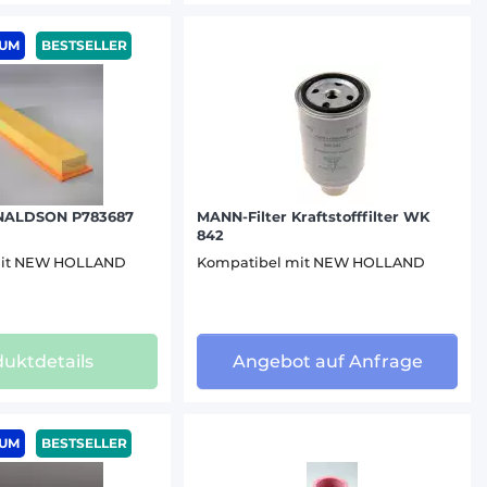
IUM
BESTSELLER
ONALDSON P783687
MANN-Filter Kraftstofffilter WK
842
mit NEW HOLLAND
Kompatibel mit NEW HOLLAND
uktdetails
Angebot auf Anfrage
IUM
BESTSELLER