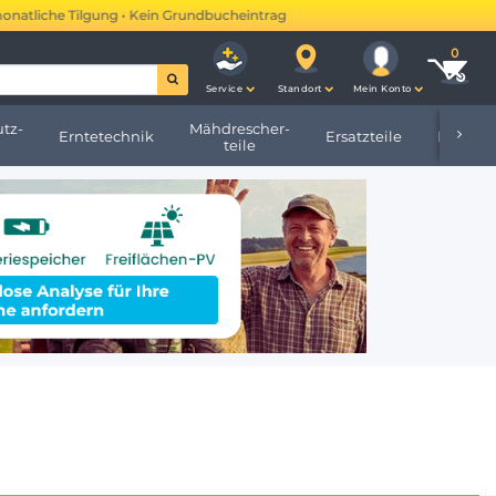
e Tilgung • Kein Grundbucheintrag •
Mehr erfahren →
Service
Standort
Mein Konto
tz-
Mähdrescher-
Erntetechnik
Ersatzteile
Hofbeda
teile