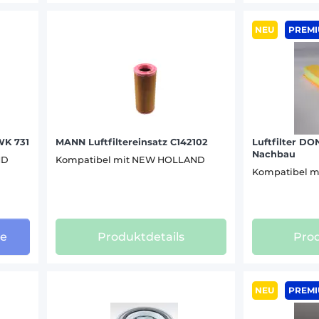
(22)
T 5.140 AUTOCOMMAND (2)
NEU
PREM
T 5.140 (2)
ANN (36)
T 6.120 (12)
T 6.125 S (2)
(49)
T 6.125 (2)
T 6.140 (13)
T 6.145 (3)
 WK 731
MANN Luftfiltereinsatz C142102
Luftfilter D
T 6.150 (11)
Nachbau
ND
Kompatibel mit NEW HOLLAND
T 6.155 (11)
Kompatibel 
T 6.160 (15)
T 6.165 (12)
T 6.175 (13)
ge
Produktdetails
Prod
T 6.180 Autocommand (2)
T 6.180 (1)
T 7.165 S (1)
NEU
PREM
T 7.165 (1)
T 7.170 AUTOCOMMAND (12)