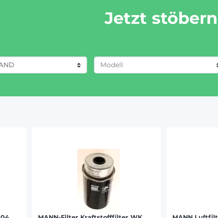
Jetzt stöbern
AND
3040 BOOMER (4)
EERE (160)
3045 BOOMER (4)
139)
8360 (6)
FAHR (163)
8670 (5)
 (166)
8770 (5)
99)
8870 (5)
 RENAULT (211)
8970 (5)
HOLLAND (171)
9384 (3)
 FERGUSON (154)
9484 (3)
-VALTRA (58)
9684 (3)
9884 (3)
304
MANN-Filter Kraftstofffilter WK
MANN Luftfilt