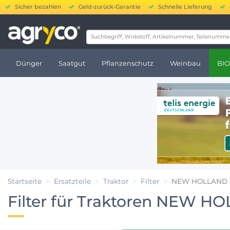
Sicher bezahlen
Geld-zurück-Garantie
Schnelle Lieferung
20.000 bis 250.000 €
Dünger
Saatgut
Pflanzenschutz
Weinbau
BIO
Startseite
Ersatzteile
Traktor
Filter
NEW HOLLAND
Filter für Traktoren NEW H