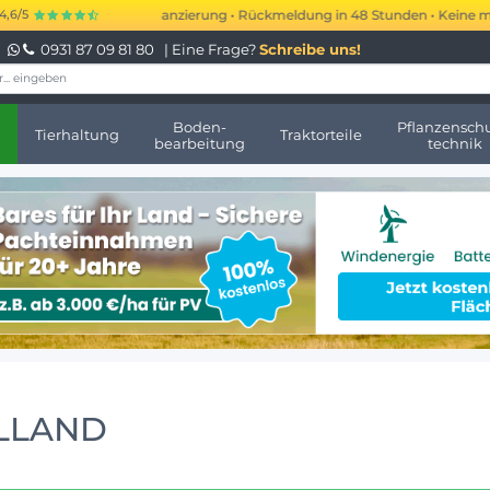
 kurzfristige Finanzierung • Rückmeldung in 48 Stunden • Keine monatlich
4,6/5
0931 87 09 81 80
| Eine Frage?
Schreibe uns!
Boden-
Pflanzenschu
Tierhaltung
Traktorteile
bearbeitung
technik
OLLAND