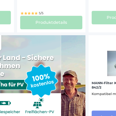
OMECA (40)
LM 5080 (7)
47)
M 100 (1)
5/5
Prod
M 115 (1)
I (38)
Produktdetails
M 135 (1)
RE (39)
SB 33/53 (5)
 (26)
SB 35/55 (8)
SB 36 TIER 2 (6)
EVRARD (26)
SB 36 (6)
ANN (77)
SB 52 (5)
SB 54 (6)
)
SB 56 TIER 2 (8)
)
SB 56 (9)
MANN-Filter K
SB 58 TIER 2 (8)
 (41)
842/2
SB 58 (11)
 (37)
Kompatibel 
SB 60 TIER 2 (8)
4)
SB 60 (9)
SB 62 TIER 2 (8)
GHINI (94)