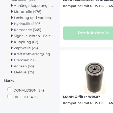
AGRIFA
Anhängerkupplung - Hubwerk (1423)
Kompatibel mit NEW HOLLA
Motorteile (476)
AMAZON
Lenkung und Vorderachse (271)
ANTONI
Hydraulik (2203)
ARTEC (
Karosserie (345)
Produktdetails
Signalleuchten - Beleuchtung (419)
BERTHO
Kupplung (62)
BOBARD
Zapfwelle (26)
BOBCAT
Kraftstoffversorgung (286)
BRAUD 
Bremsen (90)
Achsen (66)
CARUEL
Elektrik (75)
CATERP
Marke
CHALLE
DONALDSON (34)
DAVID 
MANN Ölfilter W9507
HIFI FILTER (5)
DIECI (
Kompatibel mit NEW HOLLA