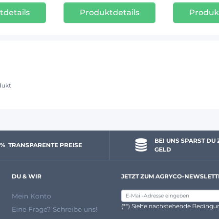
details
Produktdetails
Produk
dukt
BEI UNS SPARST DU 
 % 
 TRANSPARENTE PREISE
GELD
DU & WIR
JETZT ZUM AGRYCO-NEWSLETT
Mein Konto
(**) Siehe nachstehende Beding
Eine Frage? Schreibe uns!