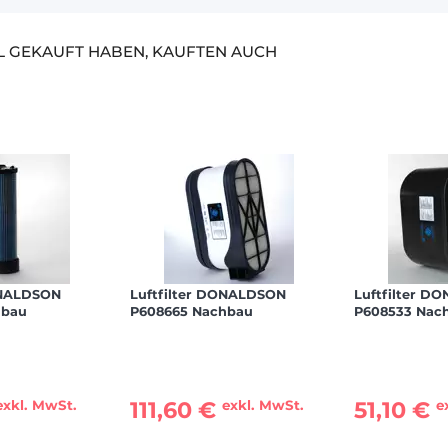
EL GEKAUFT HABEN, KAUFTEN AUCH
ONALDSON
Luftfilter DONALDSON
Luftfilter D
hbau
P608665 Nachbau
P608533 Nac
111,60 €
51,10 €
exkl. MwSt.
exkl. MwSt.
e