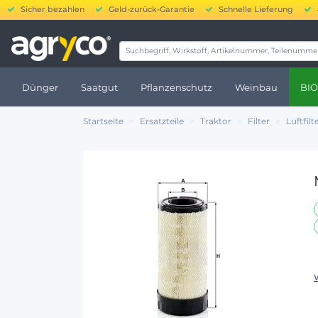
Sicher bezahlen
Geld-zurück-Garantie
Schnelle Lieferung
20.00
Dünger
Saatgut
Pflanzenschutz
Weinbau
BIO
Startseite
Ersatzteile
Traktor
Filter
Luftfilt