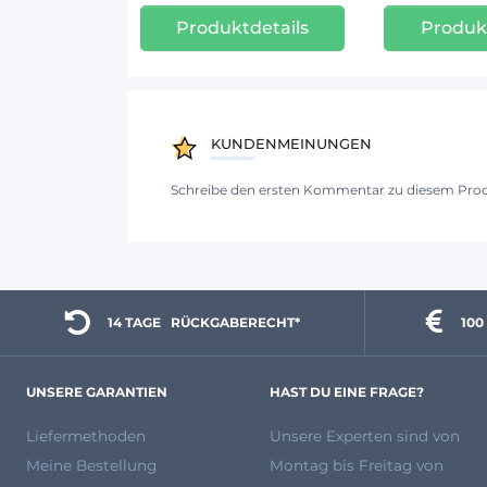
Produktdetails
Produkt
KUNDENMEINUNGEN
Schreibe den ersten Kommentar zu diesem Pro
14 TAGE 
  RÜCKGABERECHT*
100
UNSERE GARANTIEN
HAST DU EINE FRAGE?
Liefermethoden
Unsere Experten
sind von
Meine Bestellung
Montag bis Freitag von