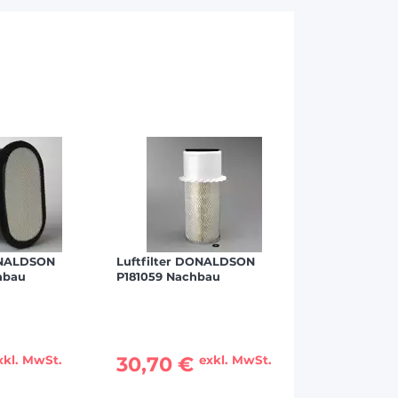
ONALDSON
Luftfilter DONALDSON
hbau
P181059 Nachbau
30,70 €
xkl. MwSt.
exkl. MwSt.