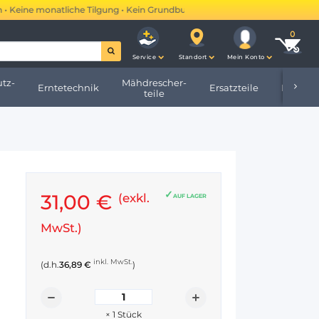
eine monatliche Tilgung • Kein Grundbucheintrag •
Mehr erfahren →
Service
Standort
Mein Konto
tz-
Mähdrescher-
Erntetechnik
Ersatzteile
Hofbeda
teile
31,00 €
(exkl.
AUF LAGER
MwSt.)
inkl. MwSt.
(d.h.
36,89 €
)
×
1
Stück