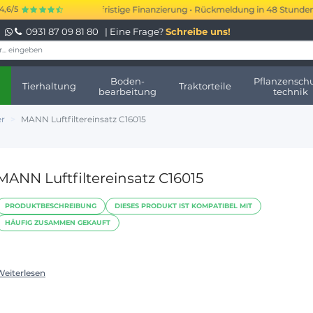
0 bis 250.000 € kurzfristige Finanzierung • Rückmeldung in 48 Stunden • K
4,6/5
0931 87 09 81 80
| Eine Frage?
Schreibe uns!
Boden-
Pflanzenschu
Tierhaltung
Traktorteile
bearbeitung
technik
er
MANN Luftfiltereinsatz C16015
MANN Luftfiltereinsatz C16015
PRODUKTBESCHREIBUNG
DIESES PRODUKT IST KOMPATIBEL MIT
HÄUFIG ZUSAMMEN GEKAUFT
Weiterlesen