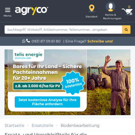
Konto &
Menü
Standort
Rechnungen
0931 87 09 81 80
| Eine Frage?
Schreibe uns!
Startseite
Ersatzteile
Bodenbearbeitung
Ersatz- und Verschleißteile für die