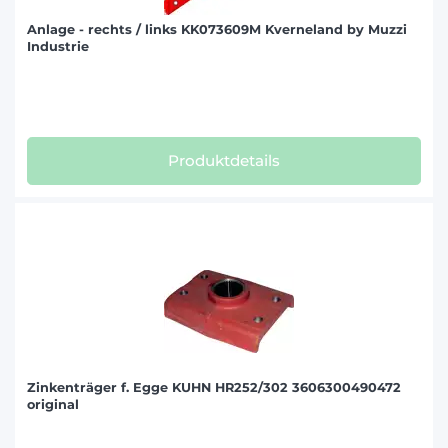
Anlage - rechts / links KK073609M Kverneland by Muzzi
Industrie
Produktdetails
Zinkenträger f. Egge KUHN HR252/302 3606300490472
original