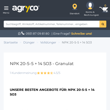
Konto &
Menü
Standort
Rechnungen
0931 87 09 81 80
| Eine Frage?
Schreibe uns!
Startseite
Dünger
Volldünger
NPK 20-5-5 + 14 SO3
NPK 20-5-5 + 14 SO3 - Granulat
1 Kundenmeinung
4.5/5
UNSERE BESTEN ANGEBOTE FÜR:
NPK 20-5-5 + 14
SO3