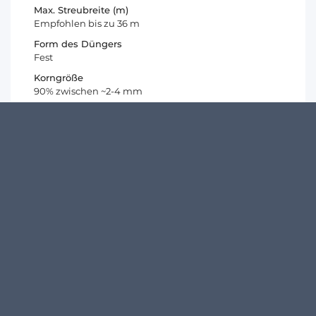
Max. Streubreite (m)
Empfohlen bis zu 36 m
Form des Düngers
Fest
Korngröße
90% zwischen ~2-4 mm
Art der Formel
Ausgewogene Formel
KUNDENMEINUNGEN
4.5
/
5
Christoph R.
Mischbetrieb