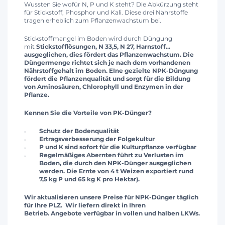
Wussten Sie wofür N, P und K steht? Die Abkürzung steht
für Stickstoff, Phosphor und Kali. Diese drei Nährstoffe
tragen erheblich zum Pflanzenwachstum bei.
Stickstoffmangel im Boden wird durch Düngung
mit
Stickstofflösungen, N 33,5, N 27, Harnstoff...
ausgeglichen, dies fördert das Pflanzenwachstum. Die
Düngermenge richtet sich je nach dem vorhandenen
Nährstoffgehalt im Boden. EIne gezielte NPK-Düngung
fördert die Pflanzenqualität und sorgt für die Bildung
von Aminosäuren, Chlorophyll und Enzymen in der
Pflanze.
Kennen Sie die Vorteile von PK-Dünger?
Schutz der Bodenqualität
Ertragsverbesserung der Folgekultur
P und K sind sofort für die Kulturpflanze verfügbar
Regelmäßiges Abernten führt zu Verlusten im
Boden, die durch den NPK-Dünger ausgeglichen
werden. Die Ernte von 4 t Weizen exportiert rund
7,5 kg P und 65 kg K pro Hektar).
Wir aktualisieren unsere Preise für NPK-Dünger täglich
für Ihre PLZ. Wir liefern direkt in Ihren
Betrieb.
Angebote verfügbar in vollen und halben LKWs.