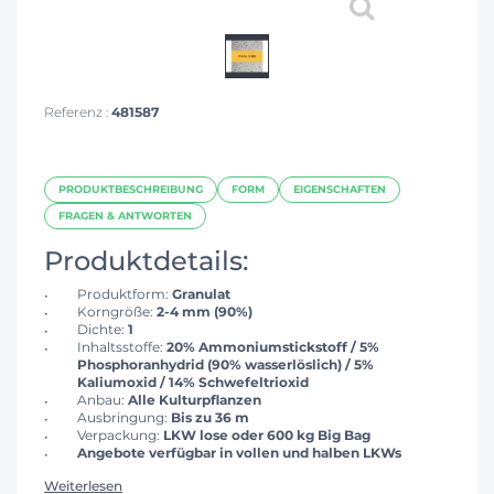
Referenz :
481587
PRODUKTBESCHREIBUNG
FORM
EIGENSCHAFTEN
FRAGEN & ANTWORTEN
Produktdetails:
Produktform:
Granulat
Korngröße:
2-4 mm (90%)
Dichte:
1
Inhaltsstoffe:
20% Ammoniumstickstoff / 5%
Phosphoranhydrid (90% wasserlöslich) / 5%
Kaliumoxid / 14% Schwefeltrioxid
Anbau:
Alle Kulturpflanzen
Ausbringung:
Bis zu 36 m
Verpackung:
LKW lose oder 600 kg Big Bag
Angebote verfügbar in vollen und halben LKWs
Weiterlesen