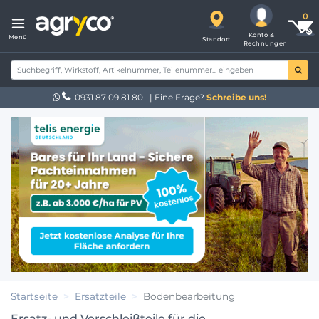
Konto &
Menü
Standort
Rechnungen
0931 87 09 81 80
| Eine Frage?
Schreibe uns!
Startseite
Ersatzteile
Bodenbearbeitung
Ersatz- und Verschleißteile für die