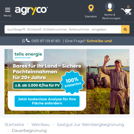
Konto &
Menü
Standort
Rechnungen
0931 87 09 81 80
| Eine Frage?
Schreibe uns!
Startseite
Weinbau
Saatgut zur Weinbergbegrünung
Dauerbegrünung