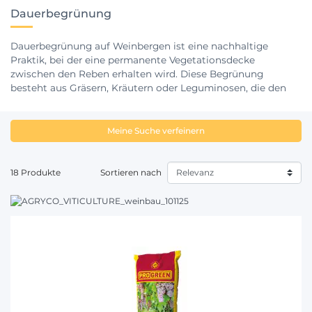
Dauerbegrünung
Dauerbegrünung auf Weinbergen ist eine nachhaltige
Praktik, bei der eine permanente Vegetationsdecke
zwischen den Reben erhalten wird. Diese Begrünung
besteht aus Gräsern, Kräutern oder Leguminosen, die den
Boden schützen, Erosion verhindern und die
Bodenfruchtbarkeit verbessern. Sie trägt zur natürlichen
Unkrautunterdrückung bei und fördert das Bodenleben
Meine Suche verfeinern
sowie die Artenvielfalt im Weinberg. Die dauerhafte
Begrünung unterstützt auch das Wasserhaltevermögen des
Bodens und kann positive Auswirkungen auf das Mikroklima
18 Produkte
Sortieren nach
im Weinberg haben.