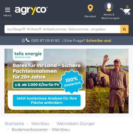
Konto &
Menü
Standort
Rechnungen
0931 87 09 81 80
| Eine Frage?
Schreibe uns!
Startseite
Weinbau
Weinreben-Dünger
Bodenverbesserer - Weinbau