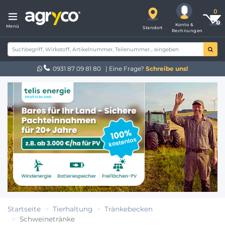
Konto &
Menü
Standort
Rechnungen
0931 87 09 81 80
| Eine Frage?
Schreibe uns!
Startseite
Tierhaltung
Tränkebecken
Schweinetränke