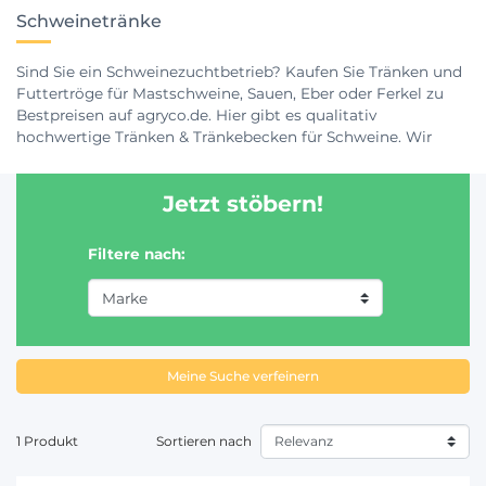
Schweinetränke
Sind Sie ein Schweinezuchtbetrieb? Kaufen Sie Tränken und
Futtertröge für Mastschweine, Sauen, Eber oder Ferkel zu
Bestpreisen auf agryco.de. Hier gibt es qualitativ
hochwertige Tränken & Tränkebecken für Schweine. Wir
bieten Ihnen eine große Auswahl an Tränken mit
konstantem Wasserstand der bekanntesten Marken wie
Jetzt stöbern!
Kerbl, Suevia, La Buvette, Thermolac, usw.
Ackerfutter
Saatgut
und
Schweinetränken
. Jetzt online bestellen.
Filtere nach:
Meine Suche verfeinern
1 Produkt
Sortieren nach