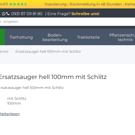
0.000 € kurzfristige Finanzierung • Rückmeldung in 48 Stunden • Keine mo
4,6/5
0931 87 09 81 80
| Eine Frage?
Schreibe uns!
Boden-
Pflanzenschu
Tierhaltung
Traktorteile
bearbeitung
technik
ränke
Ersatzsauger hell 100mm mit Schlitz
Ersatzsauger hell 100mm mit Schlitz
Ersatzsauger hell 100mm mit Schlitz
mit Schlitz
100mm
Weiterlesen