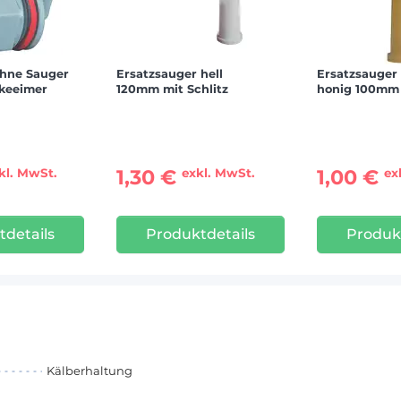
ohne Sauger
Ersatzsauger hell
Ersatzsauger
nkeeimer
120mm mit Schlitz
honig 100mm 
1,30 €
1,00 €
kl. MwSt.
exkl. MwSt.
ex
details
Produktdetails
Produk
Kälberhaltung