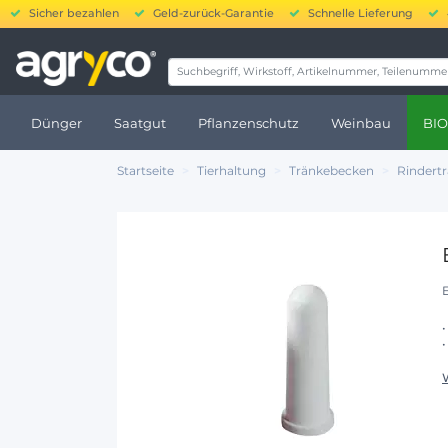
Sicher bezahlen
Geld-zurück-Garantie
Schnelle Lieferung
20.000 bis 25
Dünger
Saatgut
Pflanzenschutz
Weinbau
BIO
Startseite
Tierhaltung
Tränkebecken
Rindert