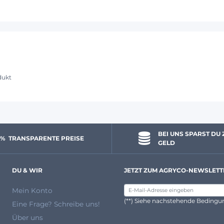
dukt
BEI UNS SPARST DU 
 % 
 TRANSPARENTE PREISE
GELD
DU & WIR
JETZT ZUM AGRYCO-NEWSLETT
Mein Konto
(**) Siehe nachstehende Beding
Eine Frage? Schreibe uns!
Über uns