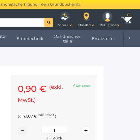
natliche Tilgung • Kein Grundbucheintrag •
Mehr erfahren →
Service
Standort
Mein Konto
tz-
Mähdrescher-
Erntetechnik
Ersatzteile
Hofbeda
teile
0,90 €
(exkl.
AUF LAGER
MwSt.)
inkl. MwSt.
(d.h.
1,07 €
)
×
1
Stück