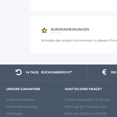
KUNDENMEINUNGEN
Schreibe den ersten Kommentar zu diesem Pro
14 TAGE 
  RÜCKGABERECHT*
100
UNSERE GARANTIEN
HAST DU EINE FRAGE?
Liefermethoden
Unsere Experten
sind von
Meine Bestellung
Montag bis Freitag von
verfolgen
8:00 bis 12:00 und 13:00