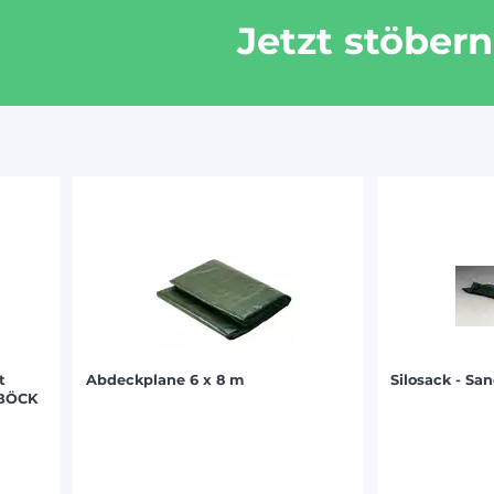
Jetzt stöbern
t
Abdeckplane 6 x 8 m
Silosack - Sa
| BÖCK