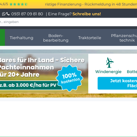
 bis 250.000 € kurzfristige Finanzierung • Rückmeldung in 48 Stunden • K
4,6/5
0931 87 09 81 80
| Eine Frage?
Schreibe uns!
Boden-
Pflanzenschu
Tierhaltung
Traktorteile
bearbeitung
technik