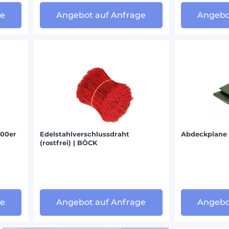
ge
Angebot auf Anfrage
Angebo
000er
Edelstahlverschlussdraht
Abdeckplane 
(rostfrei) | BÖCK
ge
Angebot auf Anfrage
Angebo