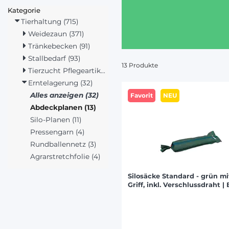
Kategorie
Tierhaltung (715)
Weidezaun (371)
Tränkebecken (91)
Stallbedarf (93)
13 Produkte
Tierzucht Pflegeartikel (135)
Erntelagerung (32)
Alles anzeigen (32)
Favorit
NEU
Abdeckplanen (13)
Silo-Planen (11)
Pressengarn (4)
Rundballennetz (3)
Agrarstretchfolie (4)
Silosäcke Standard - grün mi
Griff, inkl. Verschlussdraht 