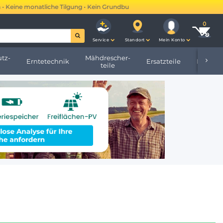
eine monatliche Tilgung • Kein Grundbucheintrag •
Mehr erfahren →
Service
Standort
Mein Konto
tz-
Mähdrescher-
Erntetechnik
Ersatzteile
Hofbeda
teile