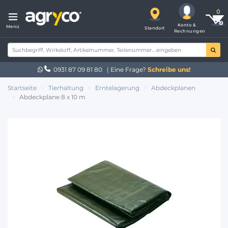
Konto &
Menü
Standort
Rechnungen
0931 87 09 81 80
| Eine Frage?
Schreibe uns!
Startseite
Tierhaltung
Erntelagerung
Abdeckplanen
Abdeckplane 8 x 10 m