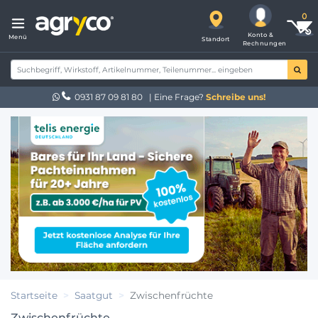
Konto &
Menü
Standort
Rechnungen
0931 87 09 81 80
| Eine Frage?
Schreibe uns!
Startseite
Saatgut
Zwischenfrüchte
Zwischenfrüchte