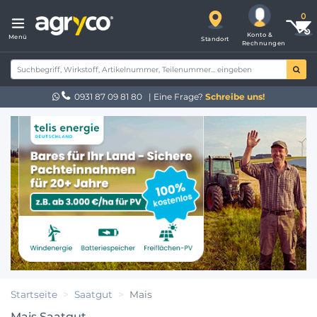
Konto &
Menü
Standort
Rechnungen
0931 87 09 81 80
| Eine Frage?
Schreibe uns!
Startseite
Saatgut
Mais
Mais Saatgut