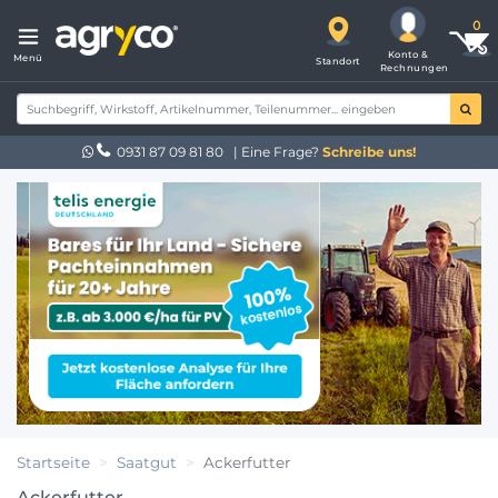
Konto &
Menü
Standort
Rechnungen
0931 87 09 81 80
| Eine Frage?
Schreibe uns!
Startseite
Saatgut
Ackerfutter
Ackerfutter