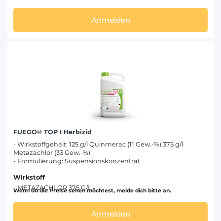
Anmelden
FUEGO® TOP I Herbizid
- Wirkstoffgehalt: 125 g/l Quinmerac (11 Gew.-%),375 g/l
Metazachlor (33 Gew.-%)
- Formulierung: Suspensionskonzentrat
Wirkstoff
- METAZACHLOR 375 G/L
Wenn du die Preise sehen möchtest, melde dich bitte an.
Anmelden