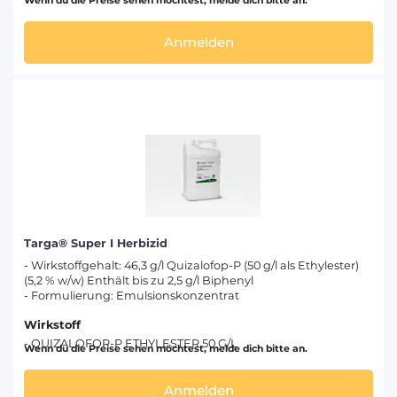
Wenn du die Preise sehen möchtest, melde dich bitte an.
Anmelden
Targa® Super I Herbizid
- Wirkstoffgehalt: 46,3 g/l Quizalofop-P (50 g/l als Ethylester)
(5,2 % w/w) Enthält bis zu 2,5 g/l Biphenyl
- Formulierung: Emulsionskonzentrat
Wirkstoff
- QUIZALOFOP-P ETHYLESTER 50 G/L
Wenn du die Preise sehen möchtest, melde dich bitte an.
Anmelden