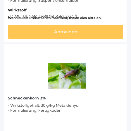
- Formulierung: Suspensionsemulsion
Wirkstoff
- DIMETHENAMID-P(DMTA-P) 333 G/L
Wenn du die Preise sehen möchtest, melde dich bitte an.
Anmelden
Schneckenkorn 3%
- Wirkstoffgehalt: 30 g/kg Metaldehyd
- Formulierung: Fertigköder