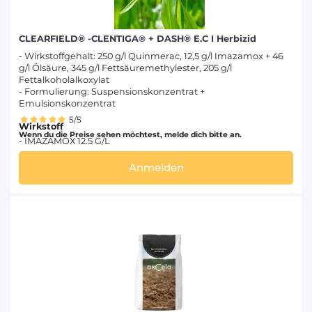
CLEARFIELD® -CLENTIGA® + DASH® E.C I Herbizid
- Wirkstoffgehalt: 250 g/l Quinmerac, 12,5 g/l Imazamox + 46
g/l Ölsäure, 345 g/l Fettsäuremethylester, 205 g/l
Fettalkoholalkoxylat
- Formulierung: Suspensionskonzentrat +
Emulsionskonzentrat
5/5
Wirkstoff
Wenn du die Preise sehen möchtest, melde dich bitte an.
- IMAZAMOX 12.5 G/L
Anmelden