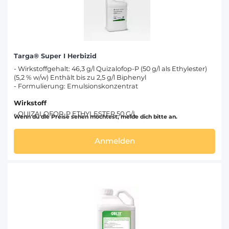
Targa® Super I Herbizid
- Wirkstoffgehalt: 46,3 g/l Quizalofop-P (50 g/l als Ethylester)
(5,2 % w/w) Enthält bis zu 2,5 g/l Biphenyl
- Formulierung: Emulsionskonzentrat
Wirkstoff
- QUIZALOFOP-P ETHYLESTER 50 G/L
Wenn du die Preise sehen möchtest, melde dich bitte an.
Anmelden