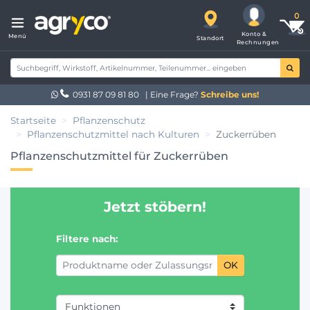
Konto &
Menü
Standort
Rechnungen
0931 87 09 81 80
| Eine Frage?
Schreibe uns!
Startseite
Pflanzenschutz
Pflanzenschutzmittel nach Kulturen
Zuckerrüben
Pflanzenschutzmittel für Zuckerrüben
Jetzt stöbern!
Filtere nach:
OK