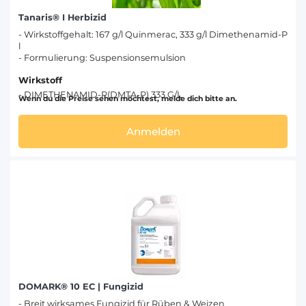
Tanaris® I Herbizid
- Wirkstoffgehalt: 167 g/l Quinmerac, 333 g/l Dimethenamid-P
l
- Formulierung: Suspensionsemulsion
Wirkstoff
- DIMETHENAMID-P(DMTA-P) 333 G/L
Wenn du die Preise sehen möchtest, melde dich bitte an.
Anmelden
DOMARK® 10 EC | Fungizid
- Breit wirksames Fungizid für Rüben & Weizen