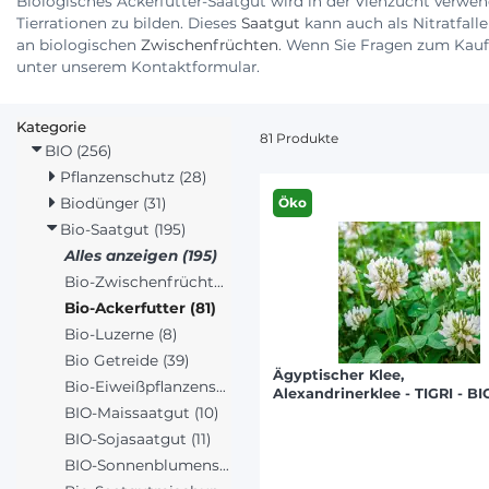
Biologisches Ackerfutter-Saatgut wird in der Viehzucht verwe
Tierrationen zu bilden. Dieses
Saatgut
kann auch als Nitratfall
an biologischen
Zwischenfrüchten
. Wenn Sie Fragen zum Kauf 
unter unserem Kontaktformular.
Kategorie
81 Produkte
BIO (256)
Pflanzenschutz (28)
Biodünger (31)
Öko
Bio-Saatgut (195)
Alles anzeigen (195)
Bio-Zwischenfrüchte (68)
Bio-Ackerfutter (81)
Bio-Luzerne (8)
Bio Getreide (39)
Ägyptischer Klee,
Bio-Eiweißpflanzensaatgut (23)
Alexandrinerklee - TIGRI - BI
BIO-Maissaatgut (10)
BIO-Sojasaatgut (11)
BIO-Sonnenblumensaatgut (2)