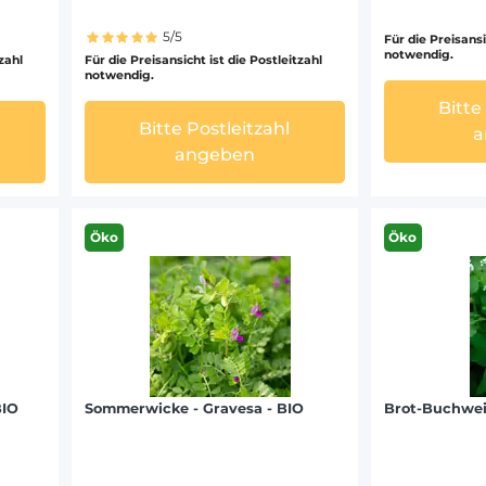
5/5
Für die Preisansi
notwendig.
tzahl
Für die Preisansicht ist die Postleitzahl
notwendig.
Bitte
Bitte Postleitzahl
a
angeben
Öko
Öko
BIO
Sommerwicke - Gravesa - BIO
Brot-Buchwei