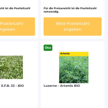
cht ist die Postleitzahl
Für die Preisansicht ist die Postleitzahl
notwendig.
 Postleitzahl
Bitte Postleitzahl
ngeben
angeben
Öko
E.F.B. 33 - BIO
Luzerne - Artemis BIO