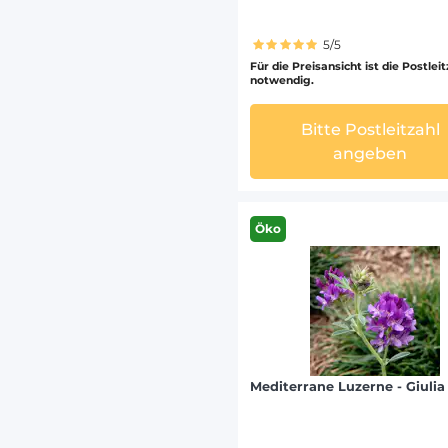
5/5
Für die Preisansicht ist die Postlei
notwendig.
Bitte Postleitzahl
angeben
Öko
Mediterrane Luzerne - Giulia