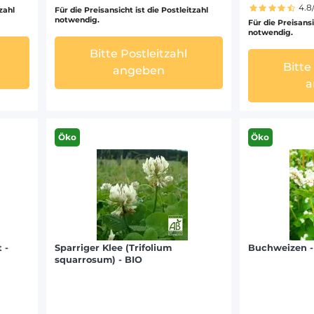
4.8
tzahl
Für die Preisansicht ist die Postleitzahl
notwendig.
Für die Preisansi
notwendig.
Bitte Postleitzahl
Bitte
angeben
a
Öko
Öko
 -
Sparriger Klee (Trifolium
Buchweizen - 
squarrosum) - BIO