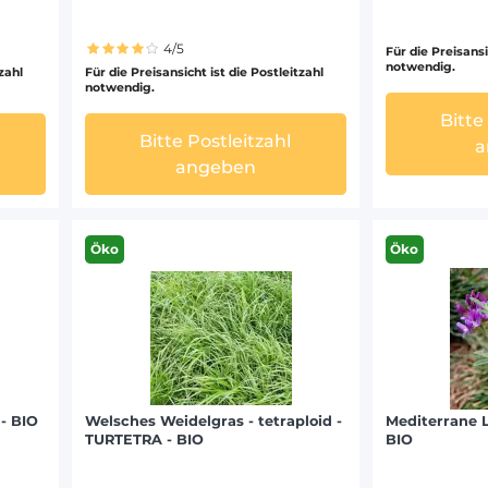
4/5
Für die Preisansi
notwendig.
tzahl
Für die Preisansicht ist die Postleitzahl
notwendig.
Bitte
Bitte Postleitzahl
a
angeben
Öko
Öko
 - BIO
Welsches Weidelgras - tetraploid -
Mediterrane L
TURTETRA - BIO
BIO