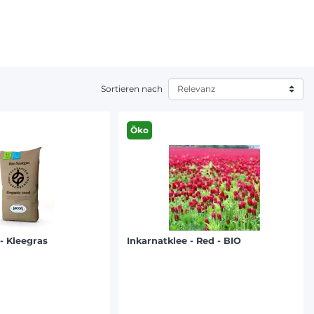
Sortieren nach
Öko
- Kleegras
Inkarnatklee - Red - BIO