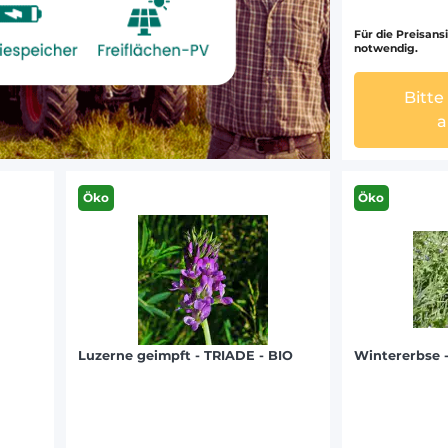
Für die Preisansi
notwendig.
Bitte
a
Öko
Öko
Luzerne geimpft - TRIADE - BIO
Wintererbse - 