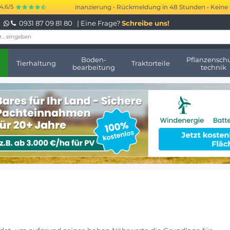
€ kurzfristige Finanzierung • Rückmeldung in 48 Stunden • Keine monatlic
4,6/5
0931 87 09 81 80
| Eine Frage?
Schreibe uns!
Boden-
Pflanzenschu
Tierhaltung
Traktorteile
bearbeitung
technik