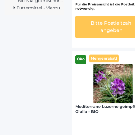
Bio-Saatgutmischungen (30)
Für die Preisansicht ist die Postlei
Futtermittel - Viehzucht (3)
notwendig.
Bitte Postleitzahl
angeben
Mengenrabatt
Öko
Mediterrane Luzerne geimpft
Giulia - BIO