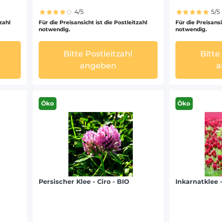
4/5
5/5
tzahl
Für die Preisansicht ist die Postleitzahl
Für die Preisansi
notwendig.
notwendig.
Bitte Postleitzahl
Bitte
angeben
a
Öko
Öko
Persischer Klee - Ciro - BIO
Inkarnatklee 