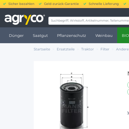
Sicher bezahlen
Geld-zurück-Garantie
Schnelle Lieferung
20.000 bis 250.000 
Dünger
Saatgut
Pflanzenschutz
Weinbau
BIO
Startseite
Ersatzteile
Traktor
Filter
Andere 