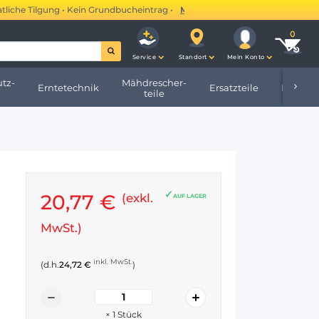
he Tilgung • Kein Grundbucheintrag •
Mehr erfahren →
Service
Standort
Mein Konto
tz-
Mähdrescher-
Erntetechnik
Ersatzteile
Hofbeda
teile
20,77 €
(exkl.
AUF LAGER
MwSt.)
inkl. MwSt.
(d.h.
24,72 €
)
×
1
Stück