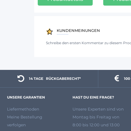
KUNDENMEINUNGEN
Schreibe den ersten Kommentar zu diesem Pro
14 TAGE 
  RÜCKGABERECHT*
100
UNSERE GARANTIEN
HAST DU EINE FRAGE?
Liefermethoden
Unsere Experten
sind von
Meine Bestellung
Montag bis Freitag von
verfolgen
8:00 bis 12:00 und 13:00