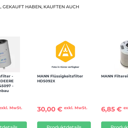
EL GEKAUFT HABEN, KAUFTEN AUCH
ilter -
MANN Flüssigkeitsfilter
MANN Filtere
N DEERE
HD5092X
45097 -
hbau
30,00 €
6,85 €
exkl. MwSt.
exkl. MwSt.
ex
details
Produktdetails
Produk