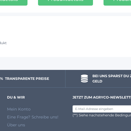
dukt
BEI UNS SPARST DU 
 % 
 TRANSPARENTE PREISE
GELD
DU & WIR
JETZT ZUM AGRYCO-NEWSLETT
Mein Konto
(**) Siehe nachstehende Beding
Eine Frage? Schreibe uns!
Über uns