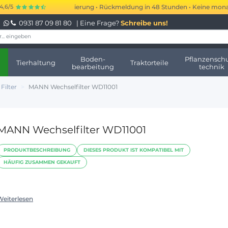
€ kurzfristige Finanzierung • Rückmeldung in 48 Stunden • Keine monatlic
4,6/5
0931 87 09 81 80
| Eine Frage?
Schreibe uns!
Boden-
Pflanzenschu
Tierhaltung
Traktorteile
bearbeitung
technik
Filter
MANN Wechselfilter WD11001
MANN Wechselfilter WD11001
PRODUKTBESCHREIBUNG
DIESES PRODUKT IST KOMPATIBEL MIT
HÄUFIG ZUSAMMEN GEKAUFT
Weiterlesen