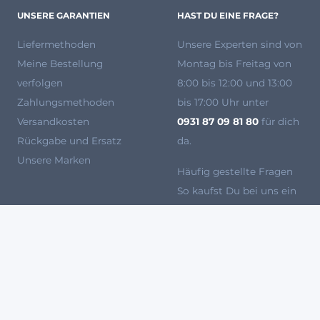
UNSERE GARANTIEN
HAST DU EINE FRAGE?
Liefermethoden
Unsere Experten
sind von
Meine Bestellung
Montag bis Freitag von
verfolgen
8:00 bis 12:00 und 13:00
Zahlungsmethoden
bis 17:00 Uhr unter
Versandkosten
0931 87 09 81 80
für dich
Rückgabe und Ersatz
da.
Unsere Marken
Häufig gestellte Fragen
So kaufst Du bei uns ein
Werden Sie Verkäufer bei
Agryco
100 % SICHERES ZAHLUNGSSYSTEM