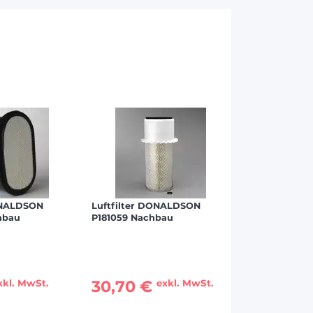
ONALDSON
Luftfilter DONALDSON
hbau
P181059 Nachbau
30,70 €
xkl. MwSt.
exkl. MwSt.