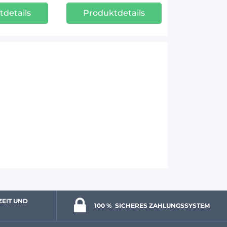
tdetails
Produktdetails
ZEIT UND 
100 % 
 SICHERES ZAHLUNGSSYSTEM