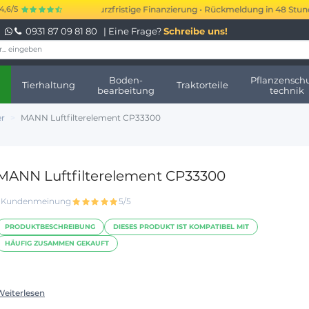
000 bis 250.000 € kurzfristige Finanzierung • Rückmeldung in 48 Stunden 
4,6/5
0931 87 09 81 80
| Eine Frage?
Schreibe uns!
Boden-
Pflanzenschu
Tierhaltung
Traktorteile
bearbeitung
technik
er
MANN Luftfilterelement CP33300
MANN Luftfilterelement CP33300
1 Kundenmeinung
5/5
PRODUKTBESCHREIBUNG
DIESES PRODUKT IST KOMPATIBEL MIT
HÄUFIG ZUSAMMEN GEKAUFT
Weiterlesen