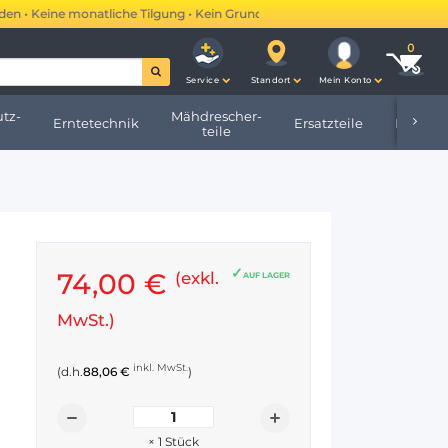
• Keine monatliche Tilgung • Kein Grundbucheintrag •
Mehr erfahren →
Service
Standort
Mein Konto
tz-
Mähdrescher-
Erntetechnik
Ersatzteile
Hofbeda
teile
74,00 €
(exkl.
AUF LAGER
MwSt.)
inkl. MwSt.
(d.h.
88,06 €
)
×
1
Stück