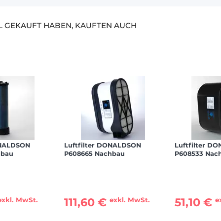
EL GEKAUFT HABEN, KAUFTEN AUCH
ONALDSON
Luftfilter DONALDSON
Luftfilter D
hbau
P608665 Nachbau
P608533 Nac
111,60 €
51,10 €
exkl. MwSt.
exkl. MwSt.
e