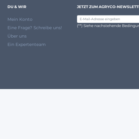
DU & WIR
JETZT ZUM AGRYCO-NEWSLETT
Mein Konto
(**) Siehe nachstehende Beding
Eine Frage? Schreibe uns!
Über uns
Ein Expertenteam
ANERKANNTE PARTNER