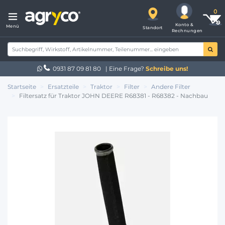
Konto &
Menü
Standort
Rechnungen
0931 87 09 81 80
| Eine Frage?
Schreibe uns!
Startseite
Ersatzteile
Traktor
Filter
Andere Filter
Filtersatz für Traktor JOHN DEERE R68381 - R68382 - Nachbau