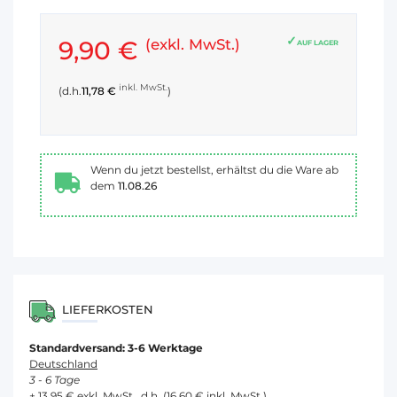
9,90 €
(exkl. MwSt.)
AUF LAGER
inkl. MwSt.
(d.h.
11,78 €
)
Wenn du jetzt bestellst, erhältst du die Ware ab
dem
11.08.26
LIEFERKOSTEN
Standardversand: 3-6 Werktage
Deutschland
3 - 6 Tage
+ 13,95 € exkl. MwSt., d.h. (16,60 € inkl. MwSt.)