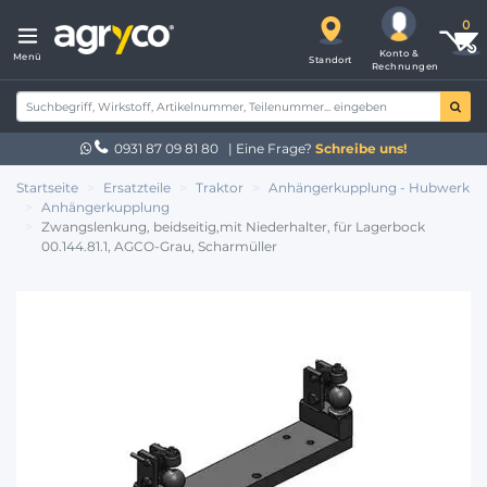
Konto &
Menü
Standort
Rechnungen
0931 87 09 81 80
| Eine Frage?
Schreibe uns!
Startseite
Ersatzteile
Traktor
Anhängerkupplung - Hubwerk
Anhängerkupplung
Zwangslenkung, beidseitig,mit Niederhalter, für Lagerbock
00.144.81.1, AGCO-Grau, Scharmüller