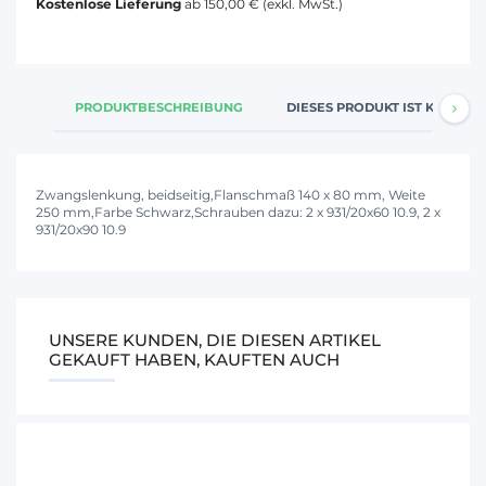
Kostenlose Lieferung
ab 150,00 € (exkl. MwSt.)
PRODUKTBESCHREIBUNG
DIESES PRODUKT IST KOMPATI
Zwangslenkung, beidseitig,Flanschmaß 140 x 80 mm, Weite
250 mm,Farbe Schwarz,Schrauben dazu: 2 x 931/20x60 10.9, 2 x
931/20x90 10.9
UNSERE KUNDEN, DIE DIESEN ARTIKEL
GEKAUFT HABEN, KAUFTEN AUCH