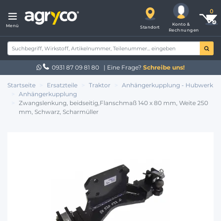
Konto &
Menü
Standort
Rechnungen
0931 87 09 81 80
| Eine Frage?
Schreibe uns!
Startseite
Ersatzteile
Traktor
Anhängerkupplung - Hubwerk
Anhängerkupplung
Zwangslenkung, beidseitig,Flanschmaß 140 x 80 mm, Weite 250
mm, Schwarz, Scharmüller