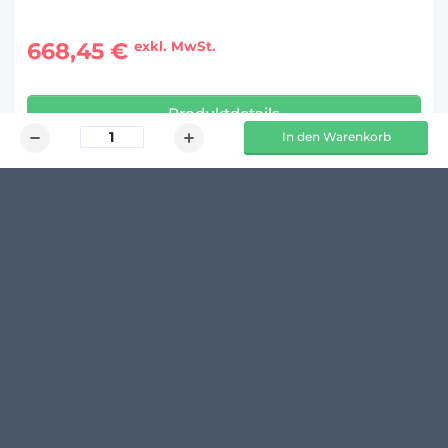
668,45 €
exkl. MwSt.
Produktdetails
In den Warenkorb
KUNDENMEINUNGEN
Schreibe den ersten Kommentar zu diesem Produkt
14 TAGE 
100 % 